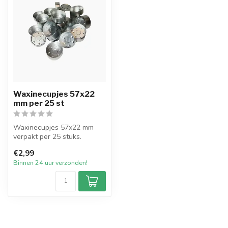
Waxinecupjes 57x22
mm per 25 st
Waxinecupjes 57x22 mm
verpakt per 25 stuks.
De waxcupjes zijn speciaal
€2,99
voor het...
Binnen 24 uur verzonden!