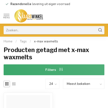
Razendsnelle
levering uit eigen voorraad
MENU
Home
/
Tags
/
x-max waxmelts
Producten getagd met x-max
waxmelts
Filters