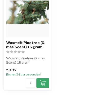
Waxmelt Pinetree (X-
mas Scent) 15 gram
Waxmelt Pinetree (X-mas
Scent) 15 gram
€0,95
Onze Pinetree (X-mas
Binnen 24 uur verzonden!
Scent) waxmelts z...