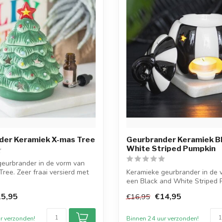
der Keramiek X-mas Tree
Geurbrander Keramiek B
White Striped Pumpkin
geurbrander in de vorm van
ree. Zeer fraai versierd met
Keramieke geurbrander in de 
een Black and White Striped 
prac...
5,95
€14,95
€16,95
r verzonden!
Binnen 24 uur verzonden!