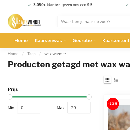
3.050+ klanten
geven ons een
9.5
Home
Kaarsenwas
Geurolie
Kaarsenlont
Home
/
Tags
/
wax warmer
Producten getagd met wax w
Prijs
-12%
Min
Max