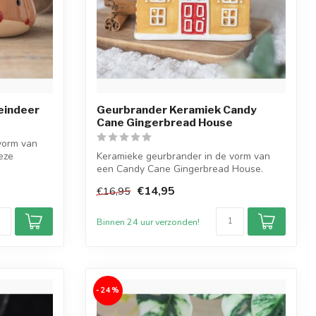
eindeer
Geurbrander Keramiek Candy
Cane Gingerbread House
vorm van
eze
Keramieke geurbrander in de vorm van
een Candy Cane Gingerbread House.
Creëer ee...
€14,95
€16,95
Binnen 24 uur verzonden!
-24%