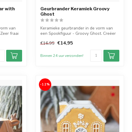
r with
Geurbrander Keramiek Groovy
Ghost
vorm van
Keramieke geurbrander in de vorm van
Zeer fraai
een Spookfiguur - Groovy Ghost. Creëer
een ...
€14,95
€16,95
Binnen 24 uur verzonden!
-12%