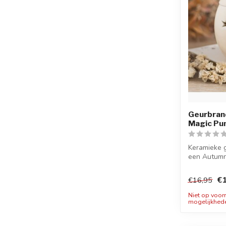
Geurbran
Magic Pu
Keramieke 
een Autumn
herfs...
€1
€16,95
Niet op voor
mogelijkhed