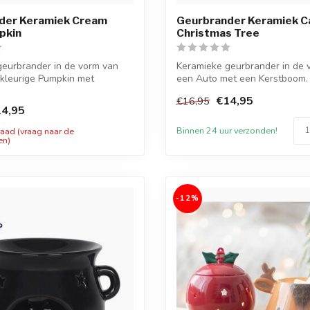
der Keramiek Cream
Geurbrander Keramiek Ca
pkin
Christmas Tree
geurbrander in de vorm van
Keramieke geurbrander in de 
kleurige Pumpkin met
een Auto met een Kerstboom. 
..
vers...
€14,95
€16,95
4,95
Binnen 24 uur verzonden!
raad (vraag naar de
en)
-12%