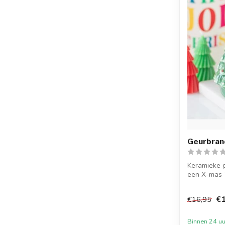
Geurbran
Keramieke 
een X-mas T
sch...
€1
€16,95
Binnen 24 uu