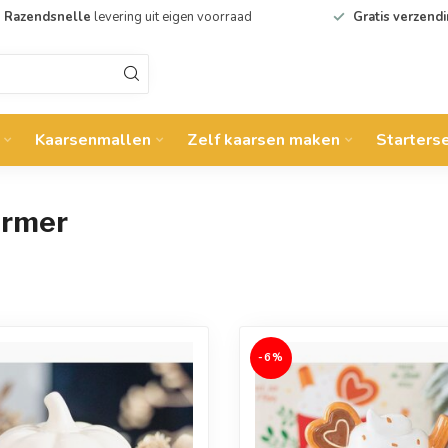
Razendsnelle
levering uit eigen voorraad
Gratis verzend
Kaarsenmallen
Zelf kaarsen maken
Starters
armer
-6%