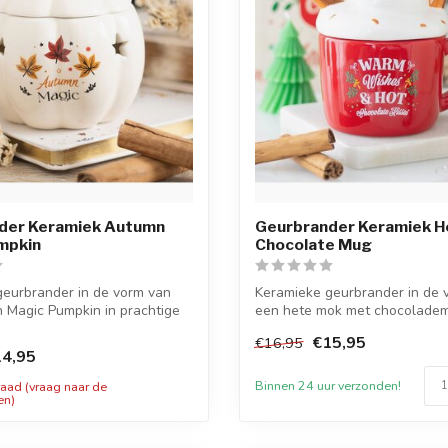
der Keramiek Autumn
Geurbrander Keramiek H
mpkin
Chocolate Mug
geurbrander in de vorm van
Keramieke geurbrander in de 
 Magic Pumpkin in prachtige
een hete mok met chocoladem
uitgeb...
€15,95
€16,95
4,95
Binnen 24 uur verzonden!
raad (vraag naar de
en)