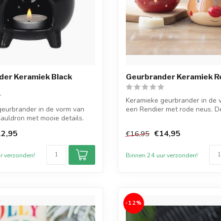
der Keramiek Black
Geurbrander Keramiek R
Keramieke geurbrander in de 
geurbrander in de vorm van
een Rendier met rode neus. D
auldron met mooie details.
schattige r...
2,95
€14,95
€16,95
r verzonden!
Binnen 24 uur verzonden!
-12%