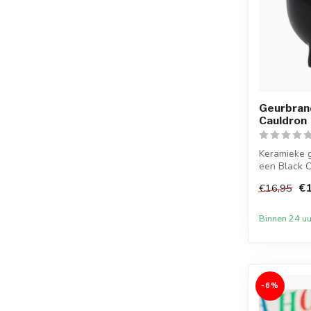
Geurbran
Cauldron
Keramieke 
een Black C
Creëe...
€1
€16,95
Binnen 24 uu
-6%