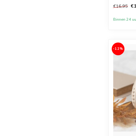
sf...
€1
€16,95
Binnen 24 uu
-12%