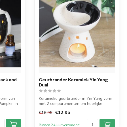
lack and
Geurbrander Keramiek Yin Yang
Dual
vorm van
Keramieke geurbrander in Yin Yang vorm
Pumpkin in
met 2 compartimenten om heerlijke
waxmelt...
€12,95
€16,95
Binnen 24 uur verzonden!