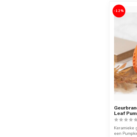
-12%
Geurbran
Leaf Pum
Keramieke 
een Pumpkin