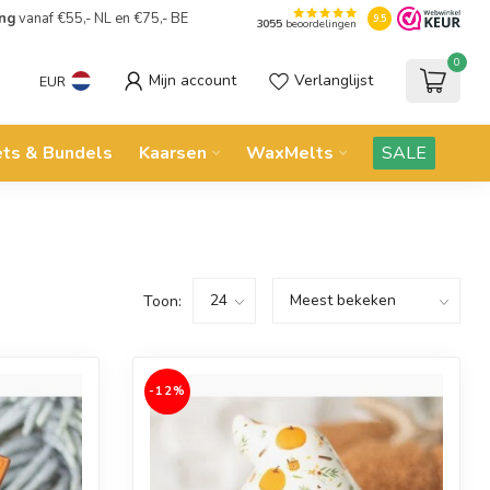
ing
vanaf €55,- NL en €75,- BE
9.5
3055
beoordelingen
0
Mijn account
Verlanglijst
EUR
ets & Bundels
Kaarsen
WaxMelts
SALE
Toon:
-12%