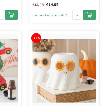
herfstacht...
€14,95
€16,95
Binnen 24 uur verzonden!
-12%