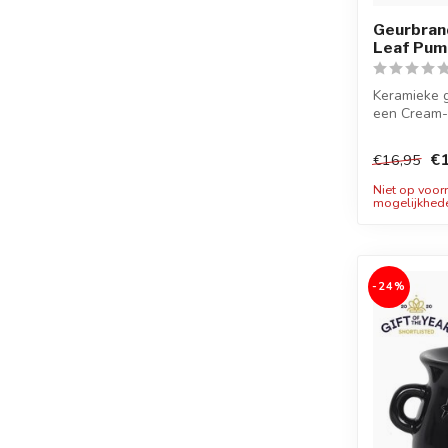
Geurbran
Leaf Pum
Keramieke 
een Cream-
uitsnuijding.
€1
€16,95
Niet op voor
mogelijkhed
-24%