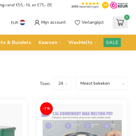
ing
vanaf €55,- NL en €75,- BE
9.5
3055
beoordelingen
0
Mijn account
Verlanglijst
EUR
ets & Bundels
Kaarsen
WaxMelts
SALE
Toon:
-7%