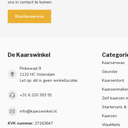
ons in contact te komen.
Klantenservice
De Kaarswinkel
Categori
Kaarsenwas
Pinkewad 9
Geurolie
1132 NC Volendam
Let op: dit is geen winkellocatie
Kaarsenlont
Kaarsenmalle
+31 6 220 303 91
Zelf kaarsen 
Startersets &
info@kaarswinkel.nl
Kaarsen
KVK nummer:
37163647
WaxMelts