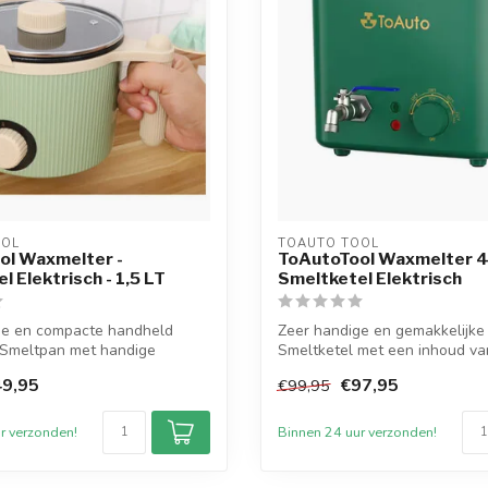
OOL
TOAUTO TOOL
ol Waxmelter -
ToAutoTool Waxmelter 4 
l Elektrisch - 1,5 LT
Smeltketel Elektrisch
ge en compacte handheld
Zeer handige en gemakkelijke 
 Smeltpan met handige
Smeltketel met een inhoud van 4
e...
9,95
€97,95
€99,95
r verzonden!
Binnen 24 uur verzonden!