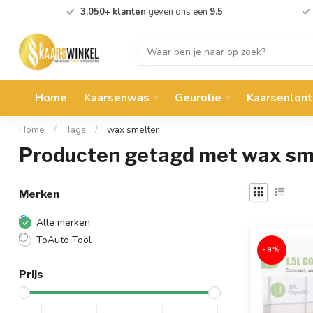
3.050+ klanten
geven ons een
9.5
Home
Kaarsenwas
Geurolie
Kaarsenlont
Home
/
Tags
/
wax smelter
Producten getagd met wax sm
Merken
Alle merken
ToAuto Tool
-9%
Prijs