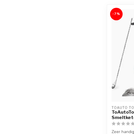
-7%
TOAUTO T
ToAutoToo
Smeltkete
Zeer handig