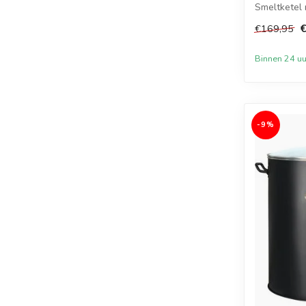
Smeltketel m
€169,95
Binnen 24 uu
-9%