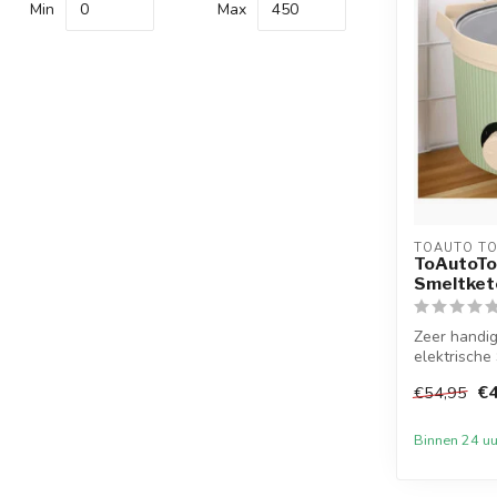
Min
Max
TOAUTO T
ToAutoTo
Smeltkete
Zeer handi
elektrische
schenktuit m
€4
€54,95
Binnen 24 uu