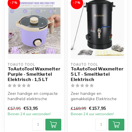
-7%
-7%
TOAUTO TOOL
TOAUTO TOOL
ToAutoTool Waxmelter
ToAutoTool Waxmelter
Purple - Smeltketel
5 LT - Smeltketel
Elektrisch - 1,5 LT
Elektrisch
Zeer handige en compacte
Zeer handige en
handheld elektrische
gemakkelijke Elektrische
Smeltpan in de exclusieve
Smeltketel met een inhoud
€53,95
€157,95
€57,95
€169,95
kleur Pa...
van 5 liter v...
Binnen 24 uur verzonden!
Binnen 24 uur verzonden!