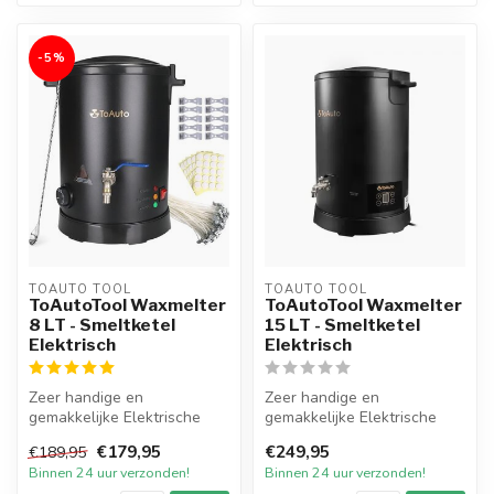
-5%
TOAUTO TOOL
TOAUTO TOOL
ToAutoTool Waxmelter
ToAutoTool Waxmelter
8 LT - Smeltketel
15 LT - Smeltketel
Elektrisch
Elektrisch
Zeer handige en
Zeer handige en
gemakkelijke Elektrische
gemakkelijke Elektrische
Smeltketel met een inhoud
Smeltketel met een inhoud
€179,95
€249,95
€189,95
van 8 liter v...
van 15 liter ...
Binnen 24 uur verzonden!
Binnen 24 uur verzonden!