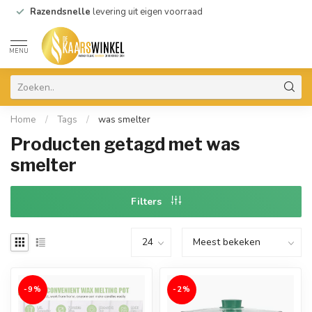
Razendsnelle
levering uit eigen voorraad
MENU
Home
/
Tags
/
was smelter
Producten getagd met was
smelter
Filters
-9%
-2%