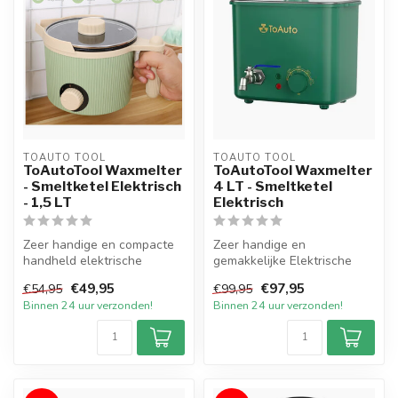
TOAUTO TOOL
TOAUTO TOOL
ToAutoTool Waxmelter
ToAutoTool Waxmelter
- Smeltketel Elektrisch
4 LT - Smeltketel
- 1,5 LT
Elektrisch
Zeer handige en compacte
Zeer handige en
handheld elektrische
gemakkelijke Elektrische
Smeltpan met handige
Smeltketel met een inhoud
€49,95
€97,95
€54,95
€99,95
schenktuit me...
van 4 liter v...
Binnen 24 uur verzonden!
Binnen 24 uur verzonden!