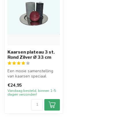
Kaarsen plateau 3 st.
Rond Zilver Ø 33 cm
Een mooie samenstelling
van kaarsen speciaal
geselecteerd.
€24,95
Samengevoegd op een z...
Vandaag besteld, binnen 1-5
dagen verzonden!