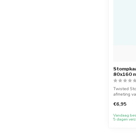
Stompkaa
80x160 
Twisted St
afmeting va
kaarsen heb
€6,95
Vandaag best
5 dagen ver