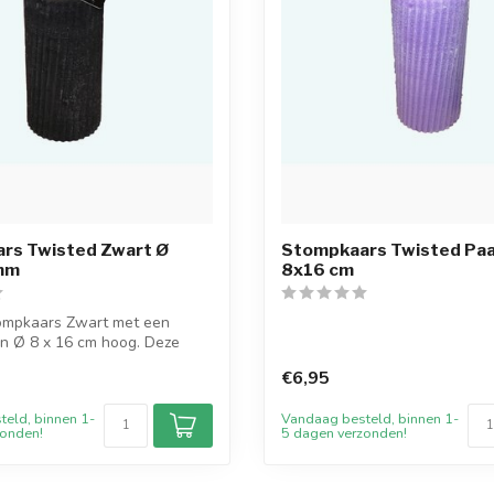
rs Twisted Zwart Ø
Stompkaars Twisted Paa
mm
8x16 cm
ompkaars Zwart met een
n Ø 8 x 16 cm hoog. Deze
...
€6,95
eld, binnen 1-
Vandaag besteld, binnen 1-
zonden!
5 dagen verzonden!