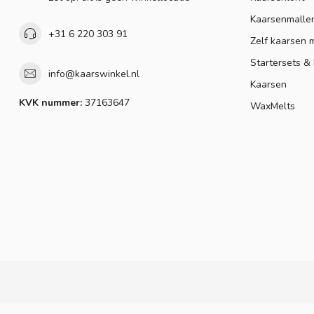
Kaarsenmalle
+31 6 220 303 91
Zelf kaarsen 
Startersets &
info@kaarswinkel.nl
Kaarsen
KVK nummer:
37163647
WaxMelts