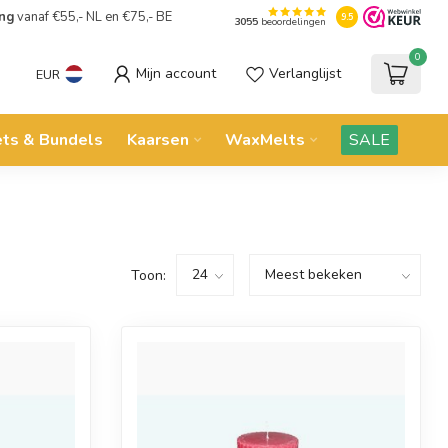
ing
vanaf €55,- NL en €75,- BE
9.5
3055
beoordelingen
0
Mijn account
Verlanglijst
EUR
ets & Bundels
Kaarsen
WaxMelts
SALE
Toon: