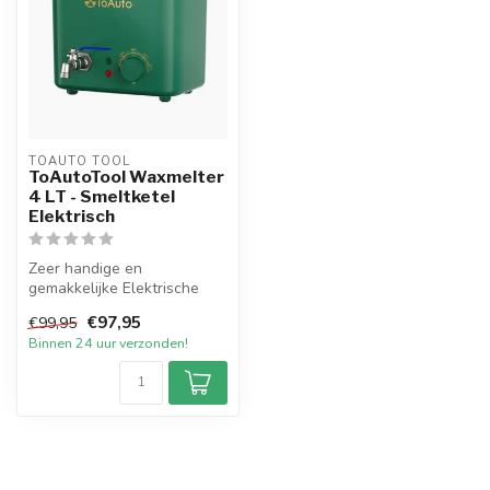
TOAUTO TOOL
ToAutoTool Waxmelter
4 LT - Smeltketel
Elektrisch
Zeer handige en
gemakkelijke Elektrische
Smeltketel met een inhoud
€97,95
€99,95
van 4 liter v...
Binnen 24 uur verzonden!