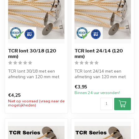
TCR lont 30/18 (120
TCR lont 24/14 (120
mm)
mm)
TCR lont 30/18 met een
TCR lont 24/14 met een
afmeting van 120 mm met
afmeting van 120 mm met
pitvoet van 15mm en
pitvoet van 15mm en
€3,95
verpakt per 2...
verpakt per 2...
Binnen 24 uur verzonden!
€4,25
Niet op voorraad (vraag naar de
mogelijkheden)