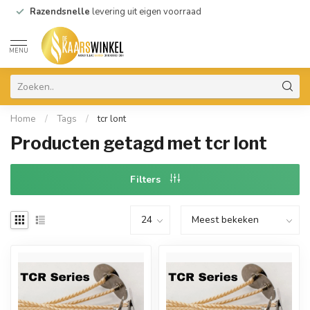
Razendsnelle
levering uit eigen voorraad
MENU
Home
/
Tags
/
tcr lont
Producten getagd met tcr lont
Filters