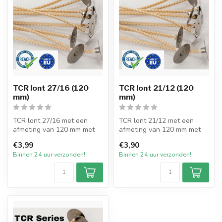
TCR lont 27/16 (120
TCR lont 21/12 (120
mm)
mm)
TCR lont 27/16 met een
TCR lont 21/12 met een
afmeting van 120 mm met
afmeting van 120 mm met
pitvoet van 15mm en
pitvoet van 15mm en
€3,99
€3,90
verpakt per 2...
verpakt per 2...
Binnen 24 uur verzonden!
Binnen 24 uur verzonden!