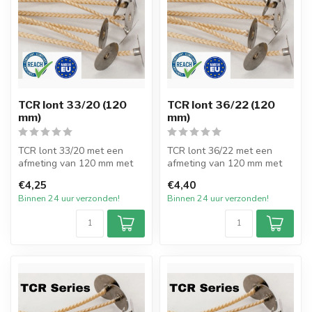
TCR lont 33/20 (120
TCR lont 36/22 (120
mm)
mm)
TCR lont 33/20 met een
TCR lont 36/22 met een
afmeting van 120 mm met
afmeting van 120 mm met
pitvoet van 15mm en
pitvoet van 15mm en
€4,25
€4,40
verpakt per 2...
verpakt per 2...
Binnen 24 uur verzonden!
Binnen 24 uur verzonden!