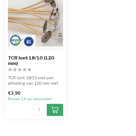
TCR lont 18/10 (120
mm)
TCR lont 18/10 met een
afmeting van 120 mm met
pitvoet van 15mm en
€3,90
verpakt per 2...
Binnen 24 uur verzonden!