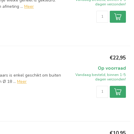
nje welke geheel is gekleurd.
dagen verzonden!
 afmeting ...
Meer
€22,95
Op voorraad
Vandaag besteld, binnen 1-5
aars is enkel geschikt om buiten
dagen verzonden!
 Ø 18 ...
Meer
€10,95