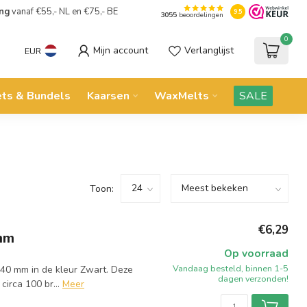
ing
vanaf €55,- NL en €75,- BE
9.5
3055
beoordelingen
0
Mijn account
Verlanglijst
EUR
ets & Bundels
Kaarsen
WaxMelts
SALE
Toon:
€6,29
mm
Op voorraad
Vandaag besteld, binnen 1-5
40 mm in de kleur Zwart. Deze
dagen verzonden!
irca 100 br...
Meer