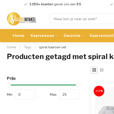
3.050+ klanten
geven ons een
9.5
Home
Kaarsenwas
Geurolie
Kaarsenlont
Home
/
Tags
/
spiral kaarsen set
Producten getagd met spiral k
Prijs
-12%
Min
Max