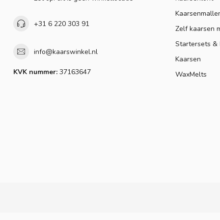
Kaarsenmalle
+31 6 220 303 91
Zelf kaarsen 
Startersets &
info@kaarswinkel.nl
Kaarsen
KVK nummer:
37163647
WaxMelts