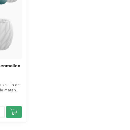
senmallen
uks - in de
de maten...