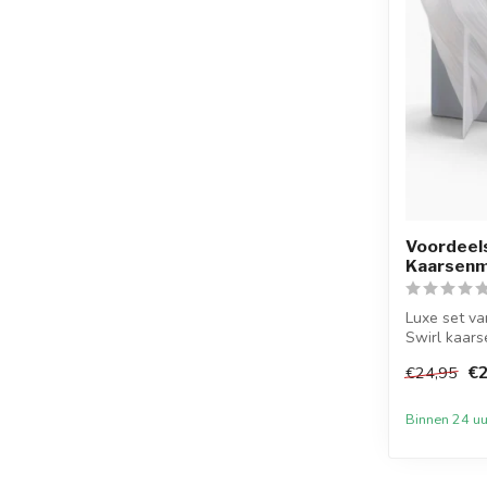
Voordeels
Kaarsenma
Luxe set va
Swirl kaarse
€2
€24,95
Binnen 24 uu