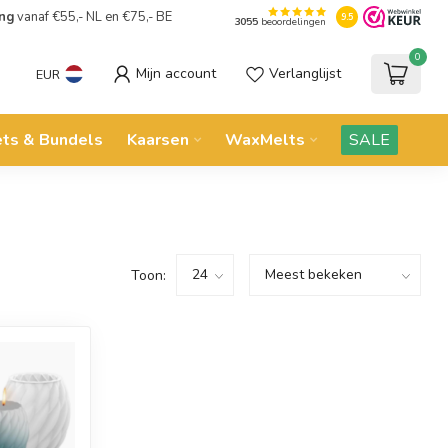
ing
vanaf €55,- NL en €75,- BE
9.5
3055
beoordelingen
0
Mijn account
Verlanglijst
EUR
ets & Bundels
Kaarsen
WaxMelts
SALE
Toon: