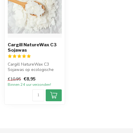
Cargill NatureWax C3
Sojawas
Cargill NatureWax C3
Sojawas op ecologische
basis om zelf sojawax
€8,95
€10,95
kaarsen te ver...
Binnen 24 uur verzonden!