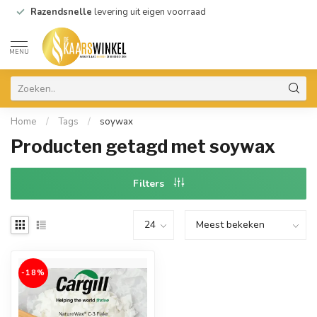
Razendsnelle
levering uit eigen voorraad
MENU
Home
/
Tags
/
soywax
Producten getagd met soywax
Filters
-18%