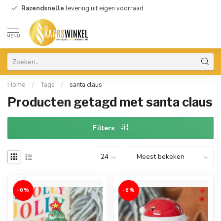
Razendsnelle
levering uit eigen voorraad
MENU
Home
/
Tags
/
santa claus
Producten getagd met santa claus
Filters
-6%
-6%