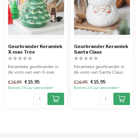
Geurbrander Keramiek
Geurbrander Keramiek
X-mas Tree
Santa Claus
Keramieke geurbrander in
Keramieke geurbrander in
de vorm van een X-mas
de vorm van Santa Claus.
Tree. Zeer fraai versierd met
Zeer uitgebreid versierd met
€15,95
€15,95
€16,95
€16,95
sch...
s...
Binnen 24 uur verzonden!
Binnen 24 uur verzonden!