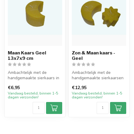
Maan Kaars Geel
Zon & Maan kaars -
13x7x9 cm
Geel
Ambachtelijk met de
Ambachtelijk met de
handgemaakte sierkaars in
handgemaakte sierkaarsen
de vorm van een Maan in de
in de vorm van de Maan en
€6,95
€12,95
kleur g...
de Zon, i...
Vandaag besteld, binnen 1-5
Vandaag besteld, binnen 1-5
dagen verzonden!
dagen verzonden!