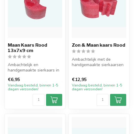
Maan Kaars Rood
Zon & Maan kaars Rood
13x7x9 cm
Ambachtelijk met de
Ambachtelijk en
handgemaakte sierkaarsen
handgemaakte sierkaars in
in de vorm van de Maan en
de vorm van een Maan in de
de Zon, i...
€6,95
€12,95
kleur rood....
Vandaag besteld, binnen 1-5
Vandaag besteld, binnen 1-5
dagen verzonden!
dagen verzonden!