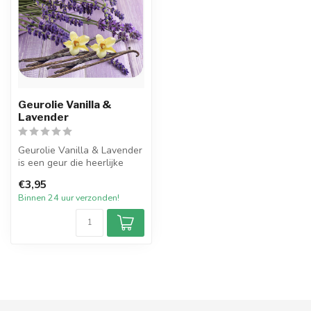
Geurolie Vanilla &
Lavender
Geurolie Vanilla & Lavender
is een geur die heerlijke
lavendel combineert met
€3,95
de...
Binnen 24 uur verzonden!