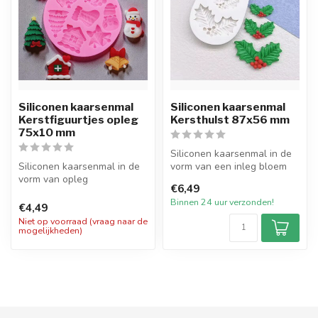
Siliconen kaarsenmal
Siliconen kaarsenmal
Kerstfiguurtjes opleg
Kersthulst 87x56 mm
75x10 mm
Siliconen kaarsenmal in de
Siliconen kaarsenmal in de
vorm van een inleg bloem
vorm van opleg
Kersthulst met 3 vormen
€6,49
Kerstfiguurtjes met 7
met ...
Binnen 24 uur verzonden!
vormpjes met een...
€4,49
Niet op voorraad (vraag naar de
mogelijkheden)