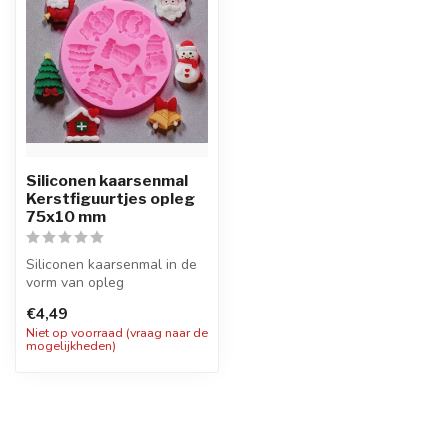
Siliconen kaarsenmal
Kerstfiguurtjes opleg
75x10 mm
Siliconen kaarsenmal in de
vorm van opleg
Kerstfiguurtjes met 7
€4,49
vormpjes met een...
Niet op voorraad (vraag naar de
mogelijkheden)