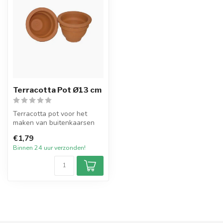
Terracotta Pot Ø13 cm
Terracotta pot voor het
maken van buitenkaarsen
met een diameter van 13 cm
€1,79
bij 1...
Binnen 24 uur verzonden!