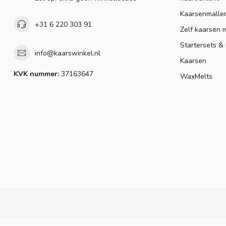
Kaarsenmalle
+31 6 220 303 91
Zelf kaarsen 
Startersets &
info@kaarswinkel.nl
Kaarsen
KVK nummer:
37163647
WaxMelts