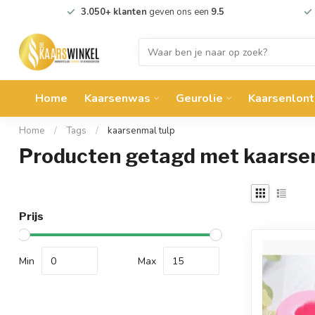
3.050+ klanten
geven ons een
9.5
Home
Kaarsenwas
Geurolie
Kaarsenlont
Home
/
Tags
/
kaarsenmal tulp
Producten getagd met kaarse
Prijs
Min
Max