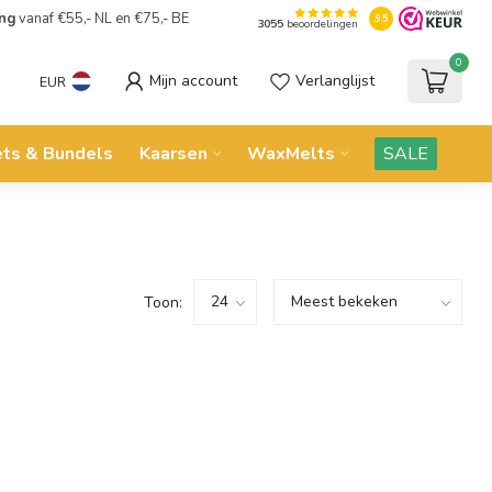
ing
vanaf €55,- NL en €75,- BE
9.5
3055
beoordelingen
0
Mijn account
Verlanglijst
EUR
ets & Bundels
Kaarsen
WaxMelts
SALE
Toon: