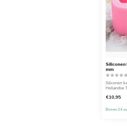
Siliconen
mm
Siliconen k
Hollandse 
b...
€10,95
Binnen 24 uu