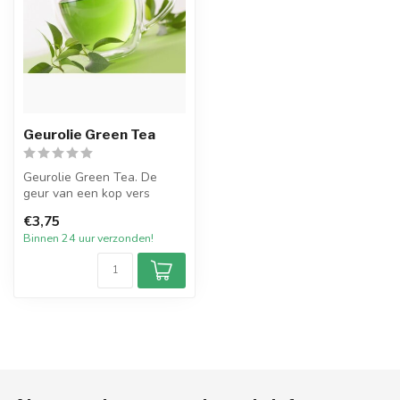
Geurolie Green Tea
Geurolie Green Tea. De
geur van een kop vers
gezette groene thee.
€3,75
Verfrissend, s...
Binnen 24 uur verzonden!