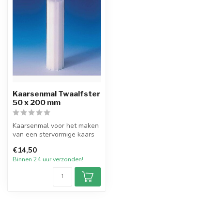
Kaarsenmal Twaalfster
50 x 200 mm
Kaarsenmal voor het maken
van een stervormige kaars
met een afmeting van 50 bij
€14,50
...
Binnen 24 uur verzonden!