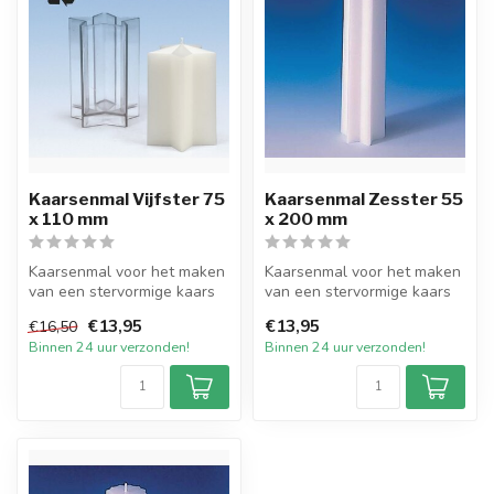
Kaarsenmal Vijfster 75
Kaarsenmal Zesster 55
x 110 mm
x 200 mm
Kaarsenmal voor het maken
Kaarsenmal voor het maken
van een stervormige kaars
van een stervormige kaars
met een afmeting van 75 bij
met een afmeting van 55 bij
€13,95
€13,95
€16,50
...
...
Binnen 24 uur verzonden!
Binnen 24 uur verzonden!