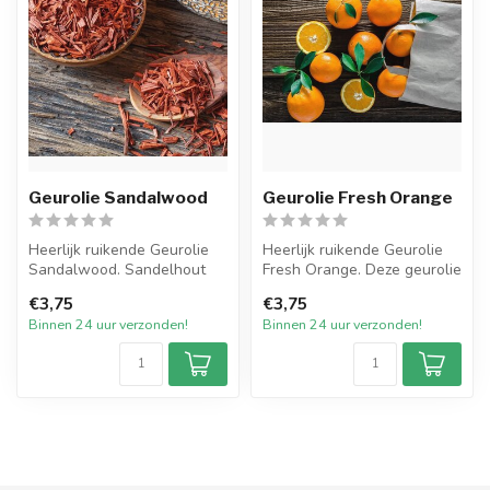
Geurolie Sandalwood
Geurolie Fresh Orange
Heerlijk ruikende Geurolie
Heerlijk ruikende Geurolie
Sandalwood. Sandelhout
Fresh Orange. Deze geurolie
geurolie wordt gemaakt van
puilt uit van de frisse ...
€3,75
€3,75
de...
Binnen 24 uur verzonden!
Binnen 24 uur verzonden!