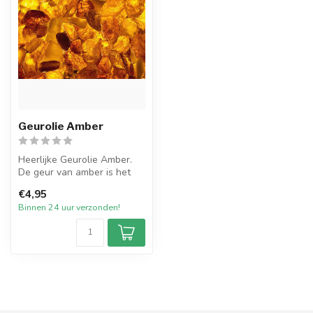
Geurolie Amber
Heerlijke Geurolie Amber.
De geur van amber is het
beste te omschrijven als
€4,95
een ...
Binnen 24 uur verzonden!