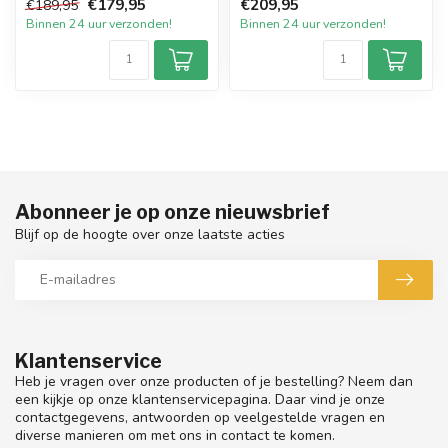
€179,95
€209,95
€189,95
van 8 liter v...
inhoud van 1...
Binnen 24 uur verzonden!
Binnen 24 uur verzonden!
Abonneer je op onze nieuwsbrief
Blijf op de hoogte over onze laatste acties
Klantenservice
Heb je vragen over onze producten of je bestelling? Neem dan
een kijkje op onze klantenservicepagina. Daar vind je onze
contactgegevens, antwoorden op veelgestelde vragen en
diverse manieren om met ons in contact te komen.