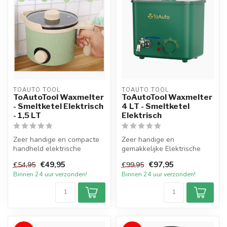
TOAUTO TOOL
TOAUTO TOOL
ToAutoTool Waxmelter
ToAutoTool Waxmelter
- Smeltketel Elektrisch
4 LT - Smeltketel
- 1,5 LT
Elektrisch
Zeer handige en compacte
Zeer handige en
handheld elektrische
gemakkelijke Elektrische
Smeltpan met handige
Smeltketel met een inhoud
€49,95
€97,95
€54,95
€99,95
schenktuit me...
van 4 liter v...
Binnen 24 uur verzonden!
Binnen 24 uur verzonden!