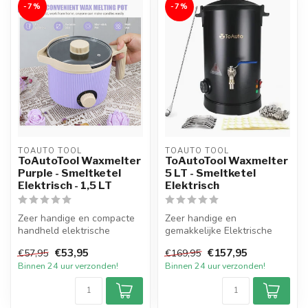
-7%
-7%
TOAUTO TOOL
TOAUTO TOOL
ToAutoTool Waxmelter
ToAutoTool Waxmelter
Purple - Smeltketel
5 LT - Smeltketel
Elektrisch - 1,5 LT
Elektrisch
Zeer handige en compacte
Zeer handige en
handheld elektrische
gemakkelijke Elektrische
Smeltpan in de exclusieve
Smeltketel met een inhoud
€53,95
€157,95
€57,95
€169,95
kleur Pa...
van 5 liter v...
Binnen 24 uur verzonden!
Binnen 24 uur verzonden!