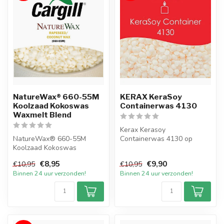
NatureWax® 660-55M
KERAX KeraSoy
Koolzaad Kokoswas
Containerwas 4130
Waxmelt Blend
Kerax Kerasoy
NatureWax® 660-55M
Containerwas 4130 op
Koolzaad Kokoswas
ecologische basis om zelf
Waxmelt Blend is
eco-friendly contai...
€8,95
€9,90
€10,95
€10,95
uitstekend om op
Binnen 24 uur verzonden!
Binnen 24 uur verzonden!
ecologisc...