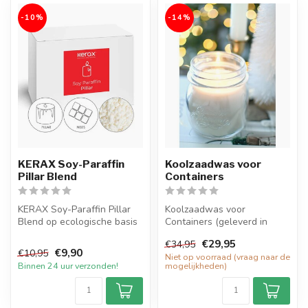
-10%
-14%
KERAX Soy-Paraffin
Koolzaadwas voor
Pillar Blend
Containers
KERAX Soy-Paraffin Pillar
Koolzaadwas voor
Blend op ecologische basis
Containers (geleverd in
om zelf eco-friendly vrijst...
platen) op ecologische basis
€29,95
€34,95
om zelf ec...
€9,90
€10,95
Niet op voorraad (vraag naar de
Binnen 24 uur verzonden!
mogelijkheden)