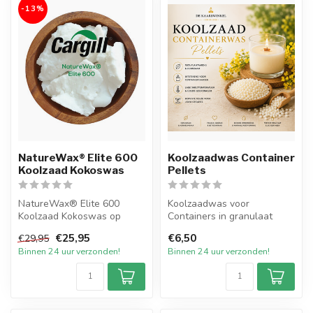
-13%
NatureWax® Elite 600
Koolzaadwas Container
Koolzaad Kokoswas
Pellets
NatureWax® Elite 600
Koolzaadwas voor
Koolzaad Kokoswas op
Containers in granulaat
ecologische basis om zelf
vorm op ecologische basis
€25,95
€6,50
€29,95
ecofriendly ...
om zelf eco-f...
Binnen 24 uur verzonden!
Binnen 24 uur verzonden!