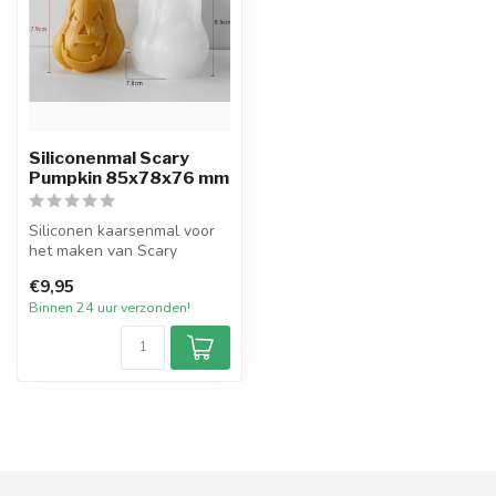
Siliconenmal Scary
Pumpkin 85x78x76 mm
Siliconen kaarsenmal voor
het maken van Scary
Pumpkin kaars met een
€9,95
afmeting van...
Binnen 24 uur verzonden!