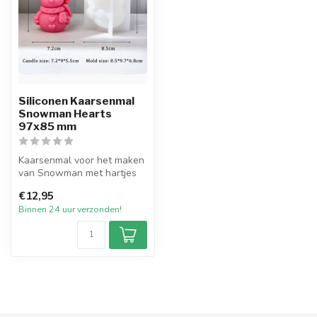
Siliconen Kaarsenmal
Snowman Hearts
97x85 mm
Kaarsenmal voor het maken
van Snowman met hartjes
met een afmeting van 85
€12,95
mm bre...
Binnen 24 uur verzonden!