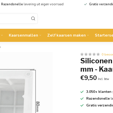
Razendsnelle
levering uit eigen voorraad
Gratis verzend
Kaarsenmallen
Zelf kaarsen maken
Starters
n
0 beoo
Silicone
mm - Kaa
€9,50
Incl. btw
3.050+ klanten
Razendsnelle
l
Gratis verzend