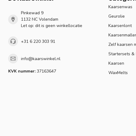
Kaarsenwas
Pinkewad 9
Geurolie
1132 NC Volendam
Let op: dit is geen winkellocatie
Kaarsenlont
Kaarsenmalle
+31 6 220 303 91
Zelf kaarsen 
Startersets &
info@kaarswinkel.nl
Kaarsen
KVK nummer:
37163647
WaxMelts