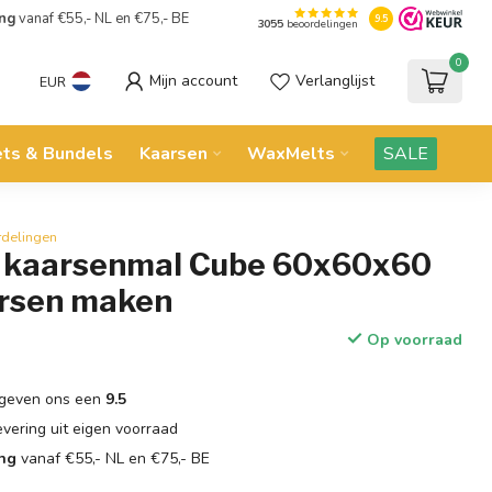
ing
vanaf €55,- NL en €75,- BE
9.5
3055
beoordelingen
0
Mijn account
Verlanglijst
EUR
ets & Bundels
Kaarsen
WaxMelts
SALE
rdelingen
n kaarsenmal Cube 60x60x60
rsen maken
Op voorraad
geven ons een
9.5
evering uit eigen voorraad
ing
vanaf €55,- NL en €75,- BE