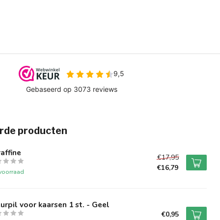
rde producten
affine
€17,95
€16,79
voorraad
urpil voor kaarsen 1 st. - Geel
€0,95