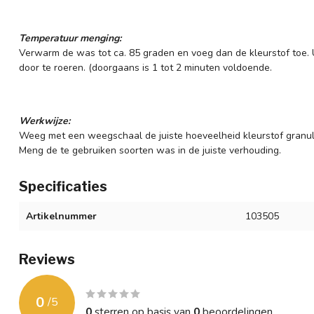
Temperatuur menging:
Verwarm de was tot ca. 85 graden en voeg dan de kleurstof toe. U
door te roeren. (doorgaans is 1 tot 2 minuten voldoende.
Werkwijze:
Weeg met een weegschaal de juiste hoeveelheid kleurstof granul
Meng de te gebruiken soorten was in de juiste verhouding.
Specificaties
Artikelnummer
103505
Reviews
0
/
5
0
sterren op basis van
0
beoordelingen