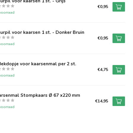
urpil voor kaarsen 1 st. - Grijs
€0,95
voorraad
urpil voor kaarsen 1 st. - Donker Bruin
€0,95
voorraad
ekdopje voor kaarsenmal per 2 st.
€4,75
voorraad
arsenmal Stompkaars Ø 67 x220 mm
€14,95
voorraad