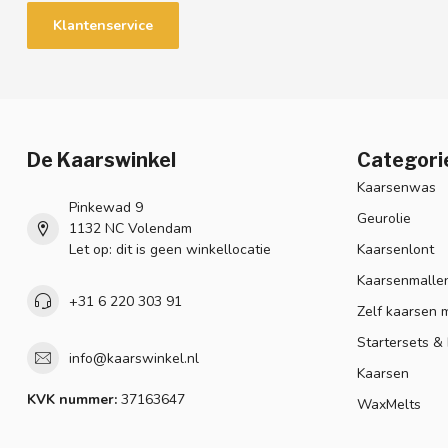
Klantenservice
De Kaarswinkel
Categori
Kaarsenwas
Pinkewad 9
Geurolie
1132 NC Volendam
Let op: dit is geen winkellocatie
Kaarsenlont
Kaarsenmalle
+31 6 220 303 91
Zelf kaarsen 
Startersets &
info@kaarswinkel.nl
Kaarsen
KVK nummer:
37163647
WaxMelts