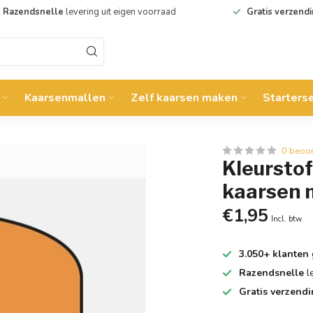
Razendsnelle
levering uit eigen voorraad
Gratis verzend
Kaarsenmallen
Zelf kaarsen maken
Starters
0 beoo
Kleurstof
kaarsen
€1,95
Incl. btw
3.050+ klanten
Razendsnelle
l
Gratis verzend