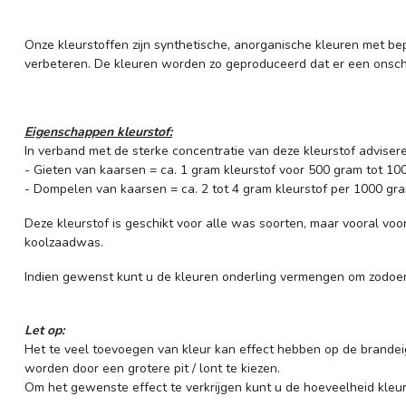
Onze kleurstoffen zijn synthetische, anorganische kleuren met 
verbeteren. De kleuren worden zo geproduceerd dat er een onschad
Eigenschappen kleurstof:
In verband met de sterke concentratie van deze kleurstof advise
- Gieten van kaarsen = ca. 1 gram kleurstof voor 500 gram tot 1
- Dompelen van kaarsen = ca. 2 tot 4 gram kleurstof per 1000 gr
Deze kleurstof is geschikt voor alle was soorten, maar vooral voo
koolzaadwas.
Indien gewenst kunt u de kleuren onderling vermengen om zodoen
Let op:
Het te veel toevoegen van kleur kan effect hebben op de brandei
worden door een grotere pit / lont te kiezen.
Om het gewenste effect te verkrijgen kunt u de hoeveelheid kleu