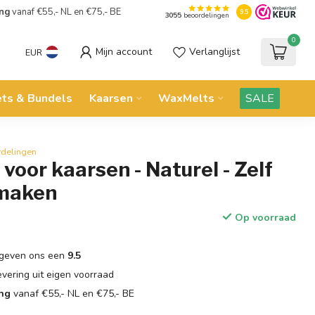
ing
vanaf €55,- NL en €75,- BE
9.5
3055
beoordelingen
0
Mijn account
Verlanglijst
EUR
ets & Bundels
Kaarsen
WaxMelts
SALE
rdelingen
 voor kaarsen - Naturel - Zelf
 maken
Op voorraad
geven ons een
9.5
evering uit eigen voorraad
ing
vanaf €55,- NL en €75,- BE