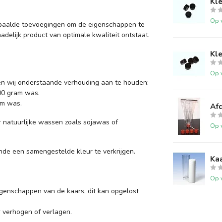
Kle
Op 
bepaalde toevoegingen om de eigenschappen te
elijk product van optimale kwaliteit ontstaat.
Kle
Op 
ren wij onderstaande verhouding aan te houden:
000 gram was.
am was.
Afd
r natuurlijke wassen zoals sojawas of
Op 
de een samengestelde kleur te verkrijgen.
Ka
Op 
genschappen van de kaars, dit kan opgelost
r verhogen of verlagen.