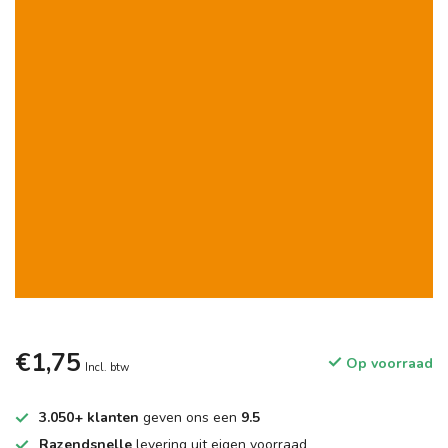
€1,75
Op voorraad
Incl. btw
3.050+ klanten
geven ons een
9.5
Razendsnelle
levering uit eigen voorraad