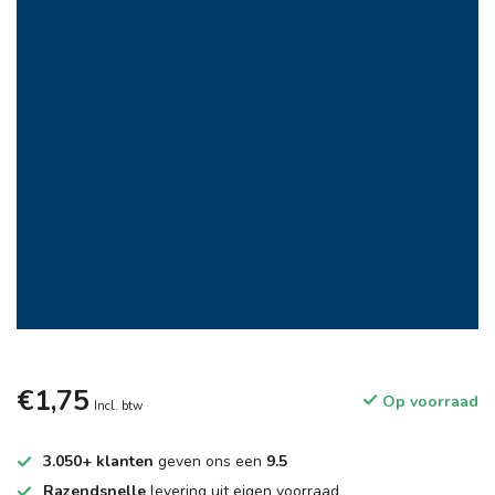
€1,75
Op voorraad
Incl. btw
3.050+ klanten
geven ons een
9.5
Razendsnelle
levering uit eigen voorraad