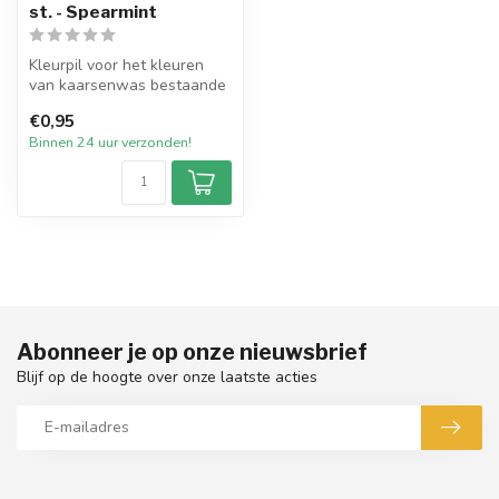
st. - Spearmint
Kleurpil voor het kleuren
van kaarsenwas bestaande
uit een hoge concentratie
€0,95
par...
Binnen 24 uur verzonden!
Abonneer je op onze nieuwsbrief
Blijf op de hoogte over onze laatste acties