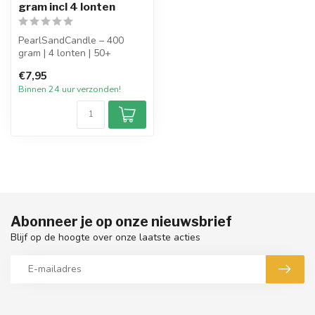
gram incl 4 lonten
PearlSandCandle – 400
gram | 4 lonten | 50+
branduren
€7,95
Binnen 24 uur verzonden!
Breng sfeer en luxe in ...
Abonneer je op onze nieuwsbrief
Blijf op de hoogte over onze laatste acties