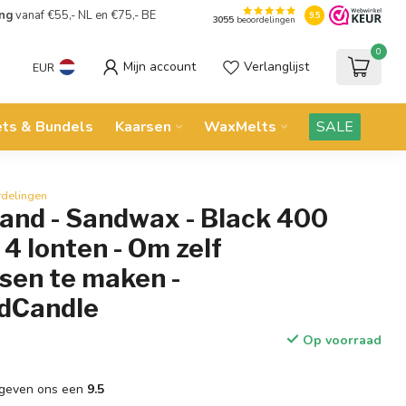
ing
vanaf €55,- NL en €75,- BE
9.5
3055
beoordelingen
0
Mijn account
Verlanglijst
EUR
ets & Bundels
Kaarsen
WaxMelts
SALE
rdelingen
and - Sandwax - Black 400
 4 lonten - Om zelf
sen te maken -
dCandle
Op voorraad
geven ons een
9.5