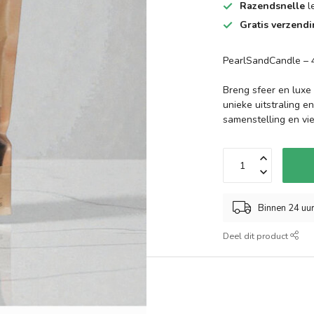
Razendsnelle
l
Gratis verzend
PearlSandCandle – 4
Breng sfeer en luxe
unieke uitstraling e
samenstelling en vi
Binnen 24 uu
Deel dit product