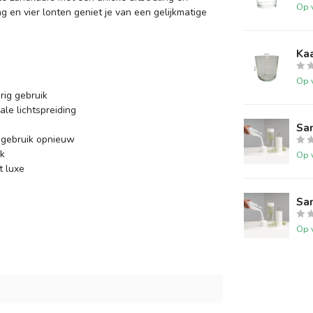
Op 
ng en vier lonten geniet je van een gelijkmatige
Kaa
Op 
rig gebruik
ale lichtspreiding
San
 gebruik opnieuw
ik
Op 
t luxe
San
Op 