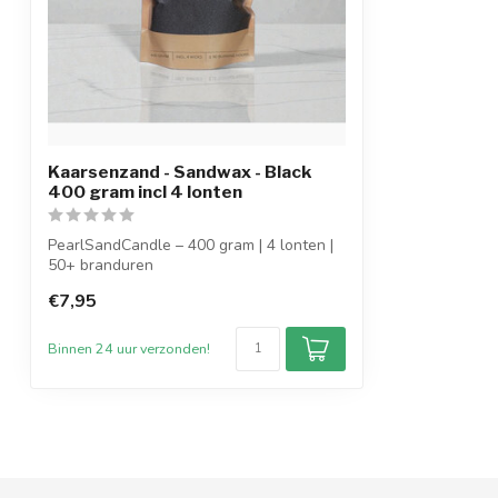
Kaarsenzand - Sandwax - Black
400 gram incl 4 lonten
PearlSandCandle – 400 gram | 4 lonten |
50+ branduren
€7,95
Breng sfeer en luxe in ...
Binnen 24 uur verzonden!