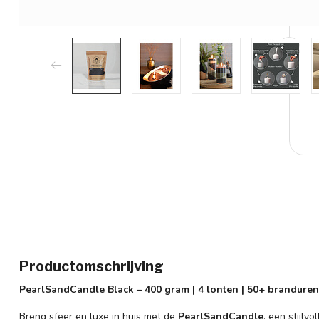
Productomschrijving
PearlSandCandle Black – 400 gram | 4 lonten | 50+ branduren
Breng sfeer en luxe in huis met de
PearlSandCandle
, een stijlv