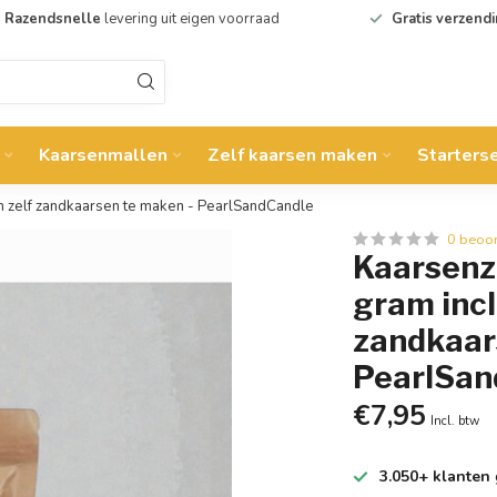
Razendsnelle
levering uit eigen voorraad
Gratis verzend
Kaarsenmallen
Zelf kaarsen maken
Starters
m zelf zandkaarsen te maken - PearlSandCandle
0 beoo
Kaarsenz
gram incl
zandkaar
PearlSan
€7,95
Incl. btw
3.050+ klanten