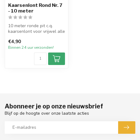
Kaarsenlont Rond Nr. 7
- 10 meter
10 meter ronde pit c.q.
kaarsenlont voor vrijwel alle
types dompel- en
€4,90
gietkaars...
Binnen 24 uur verzonden!
Abonneer je op onze nieuwsbrief
Blijf op de hoogte over onze laatste acties