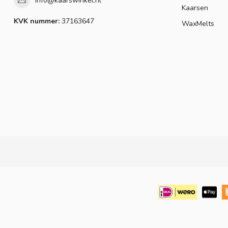
info@kaarswinkel.nl
Kaarsen
KVK nummer:
37163647
WaxMelts