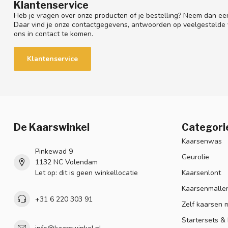
Klantenservice
Heb je vragen over onze producten of je bestelling? Neem dan een
Daar vind je onze contactgegevens, antwoorden op veelgestelde
ons in contact te komen.
Klantenservice
De Kaarswinkel
Categori
Kaarsenwas
Pinkewad 9
Geurolie
1132 NC Volendam
Let op: dit is geen winkellocatie
Kaarsenlont
Kaarsenmalle
+31 6 220 303 91
Zelf kaarsen 
Startersets &