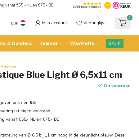
ing
vanaf €55,- NL en €75,- BE
9.5
3055
beoordelingen
0
Mijn account
Verlanglijst
EUR
ets & Bundels
Kaarsen
WaxMelts
SALE
rdelingen
tique Blue Light Ø 6,5x11 cm
Op voorraad
geven ons een
9.5
evering uit eigen voorraad
ing
vanaf €55,- NL en €75,- BE
itstraling van Ø 6,5 bij 11 cm hoog in de kleur licht blauw. Deze