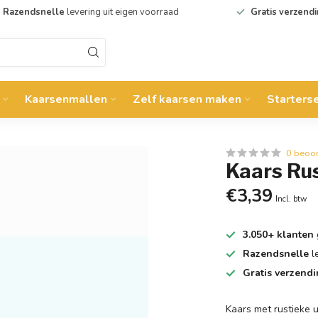
Razendsnelle
levering uit eigen voorraad
Gratis verzend
Kaarsenmallen
Zelf kaarsen maken
Starters
0 beoo
Kaars Rus
€3,39
Incl. btw
3.050+ klanten
Razendsnelle
l
Gratis verzend
Kaars met rustieke u