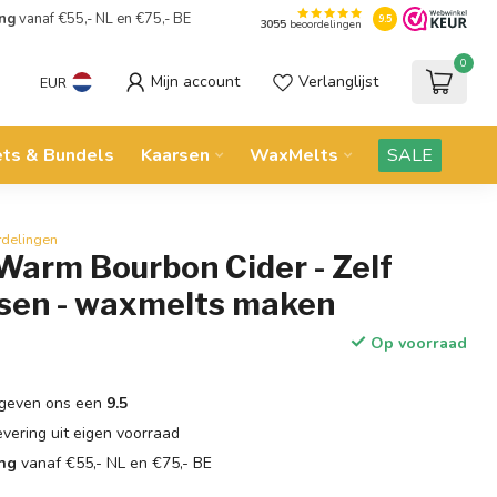
ing
vanaf €55,- NL en €75,- BE
9.5
3055
beoordelingen
0
Mijn account
Verlanglijst
EUR
ets & Bundels
Kaarsen
WaxMelts
SALE
rdelingen
Warm Bourbon Cider - Zelf
sen - waxmelts maken
Op voorraad
geven ons een
9.5
evering uit eigen voorraad
ing
vanaf €55,- NL en €75,- BE