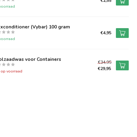
€2,55
voorraad
xconditioner (Vybar) 100 gram
€4,95
voorraad
olzaadwas voor Containers
€34,95
€29,95
t op voorraad