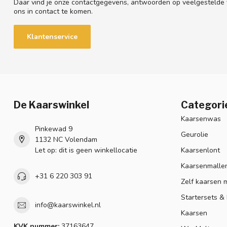
Daar vind je onze contactgegevens, antwoorden op veelgestelde
ons in contact te komen.
Klantenservice
De Kaarswinkel
Categori
Kaarsenwas
Pinkewad 9
Geurolie
1132 NC Volendam
Let op: dit is geen winkellocatie
Kaarsenlont
Kaarsenmalle
+31 6 220 303 91
Zelf kaarsen 
Startersets &
info@kaarswinkel.nl
Kaarsen
KVK nummer:
37163647