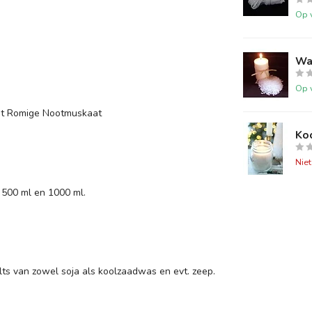
Op 
Wa
Op 
met Romige Nootmuskaat
Ko
Nie
 500 ml en 1000 ml.
ts van zowel soja als koolzaadwas en evt. zeep.