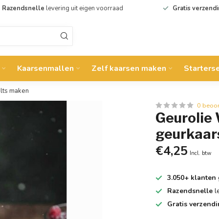
Razendsnelle
levering uit eigen voorraad
Gratis verzend
Kaarsenmallen
Zelf kaarsen maken
Starters
lts maken
0 beoo
Geurolie 
geurkaar
€4,25
Incl. btw
3.050+ klanten
Razendsnelle
l
Gratis verzend