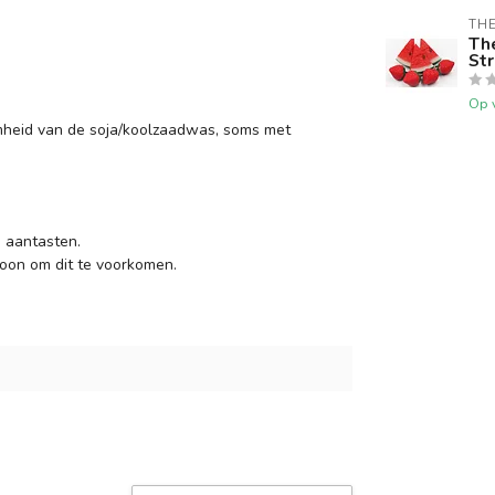
TH
Th
St
Op 
heid van de soja/koolzaadwas, soms met
 aantasten.
oon om dit te voorkomen.