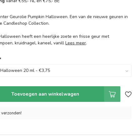
ing
vanaf €55,- NL en €75,- BE
inter Geurolie Pumpkin Halloween. Een van de nieuwe geuren in
he Candleshop Collection.
alloween heeft een heerlijke zoete en frisse geur met
mpoen, kruidnagel, kaneel, vanill
Lees meer
.
*
Toevoegen aan winkelwagen
r verzonden!