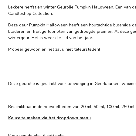
Lekkere herfst en winter Geurolie Pumpkin Halloween. Een van de
Candleshop Collection.
Deze geur Pumpkin Halloween heeft een houtachtige bloemige geur
bladeren en fruitige topnoten van gedroogde pruimen. Al deze g
wintergeur. Het is weer die tijd van het jaar.
Probeer gewoon en het zal u niet teleurstellen!
Deze geurolie is geschikt voor toevoeging in Geurkaarsen, waxmel
Beschikbaar in de hoeveelheden van 20 ml, 50 ml, 100 ml, 250 ml,
Keuze te maken via het dropdown menu
Kleur van de olie: (licht) gelig.