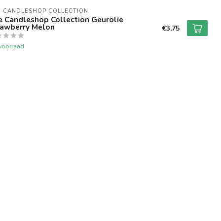
E CANDLESHOP COLLECTION
e Candleshop Collection Geurolie
rawberry Melon
€3,75
voorraad