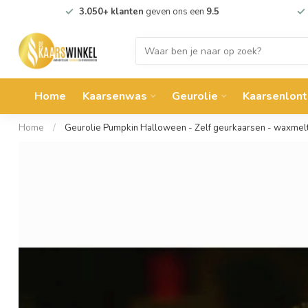
3.050+ klanten
geven ons een
9.5
Home
Kaarsenwas
Geurolie
Kaarsenlont
Home
/
Geurolie Pumpkin Halloween - Zelf geurkaarsen - waxmel