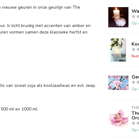
 nieuwe geuren in onze geurlijn van The
Wa
Op 
. Is licht kruidig met accenten van amber en
euren vormen samen deze klassieke herfst en
Ko
Nie
Ge
ts van zowel soja als koolzaadwas en evt. zeep.
Op 
TH
 500 ml en 1000 ml.
Th
Or
Op 