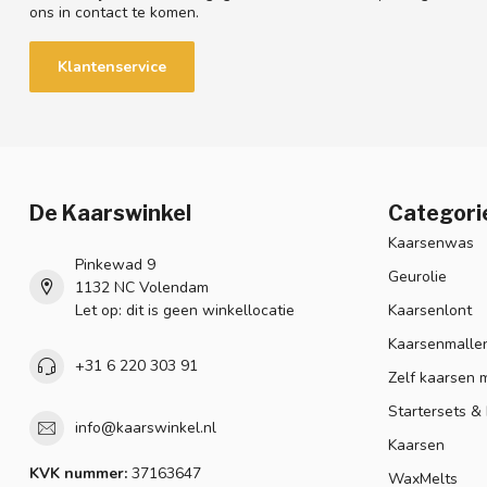
ons in contact te komen.
Klantenservice
De Kaarswinkel
Categori
Kaarsenwas
Pinkewad 9
Geurolie
1132 NC Volendam
Let op: dit is geen winkellocatie
Kaarsenlont
Kaarsenmalle
+31 6 220 303 91
Zelf kaarsen 
Startersets &
info@kaarswinkel.nl
Kaarsen
KVK nummer:
37163647
WaxMelts