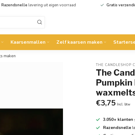
Razendsnelle
levering uit eigen voorraad
Gratis verzend
Kaarsenmallen
Zelf kaarsen maken
Starters
ts maken
THE CANDLESHOP 
The Candl
Pumpkin H
waxmelt
€3,75
Incl. btw
3.050+ klanten
Razendsnelle
l