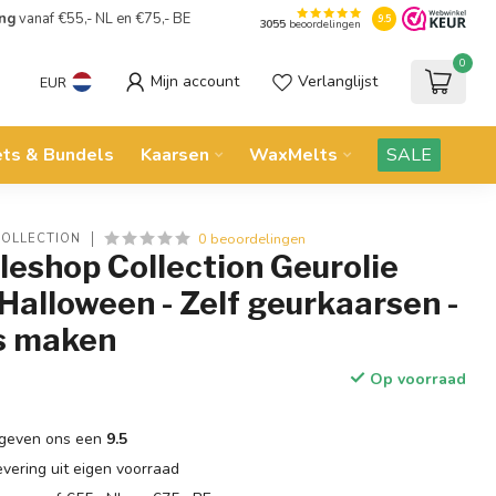
ing
vanaf €55,- NL en €75,- BE
9.5
3055
beoordelingen
0
Mijn account
Verlanglijst
EUR
ets & Bundels
Kaarsen
WaxMelts
SALE
0 beoordelingen
COLLECTION
eshop Collection Geurolie
alloween - Zelf geurkaarsen -
s maken
Op voorraad
geven ons een
9.5
evering uit eigen voorraad