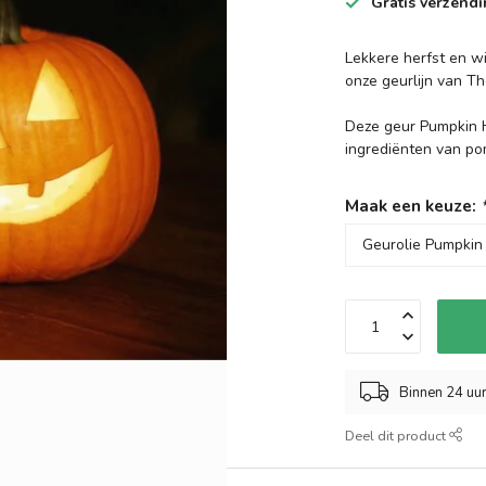
Gratis verzend
Lekkere herfst en w
onze geurlijn van T
Deze geur Pumpkin H
ingrediënten van po
Maak een keuze:
Binnen 24 uu
Deel dit product