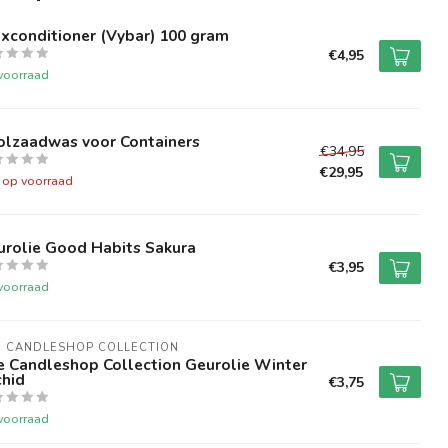
xconditioner (Vybar) 100 gram
€4,95
voorraad
olzaadwas voor Containers
€34,95
€29,95
t op voorraad
urolie Good Habits Sakura
€3,95
voorraad
E CANDLESHOP COLLECTION
e Candleshop Collection Geurolie Winter
chid
€3,75
voorraad