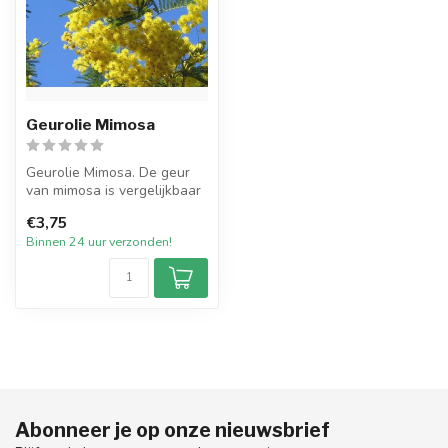
Geurolie Mimosa
Geurolie Mimosa. De geur
van mimosa is vergelijkbaar
aan de bloemen, met
€3,75
bloemig...
Binnen 24 uur verzonden!
Abonneer je op onze nieuwsbrief