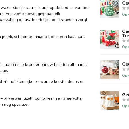
Ge
waxinelichtje aan (4-uurs) op de bodem van het
a's. Een zoete toevoeging aan elk
Op 
aanvulling op uw feestelijke decoraties en zorgt
Ge
Tr
n plank, schoorsteenmantel of in een kast kunt
Op 
Ge
4-uurs) in de brander om uw huis te vullen met
atie.
Op 
vol zit met kleurrijke en warme kerstcadeaus en
Ge
 – of verwen uzelf! Combineer een sfeervolle
n nog specialer.
Op 