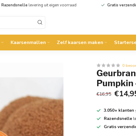
Razendsnelle
levering uit eigen voorraad
Gratis verzend
Kaarsenmallen
Zelf kaarsen maken
Starters
0 beoo
Geurbran
Pumpkin -
€14,9
€16,95
3.050+ klanten
Razendsnelle
l
Gratis verzend