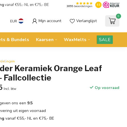
ing
vanaf €55,- NL en €75,- BE
9.5
3055
beoordelingen
0
Mijn account
Verlanglijst
EUR
ets & Bundels
Kaarsen
WaxMelts
SALE
rdelingen
der Keramiek Orange Leaf
 Fallcollectie
5
Op voorraad
Incl. btw
geven ons een
9.5
evering uit eigen voorraad
ing
vanaf €55,- NL en €75,- BE