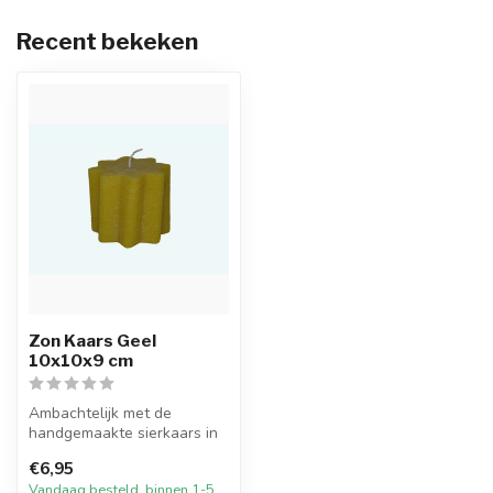
Recent bekeken
Zon Kaars Geel
10x10x9 cm
Ambachtelijk met de
handgemaakte sierkaars in
de vorm van de Zon in de
€6,95
kleur gee...
Vandaag besteld, binnen 1-5