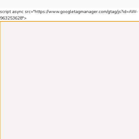
script async src="https://www.googletagmanager.com/gtag/js?id=AW-
963253628">