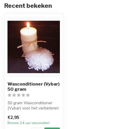
Recent bekeken
Waxconditioner (Vybar)
50 gram
50 gram Waxconditioner
(Vybar) voor het verbeteren
van de kwaliteit van
€2,95
gebruikt...
Binnen 24 uur verzonden!