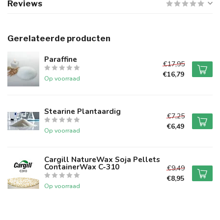
Reviews
Gerelateerde producten
Paraffine
€17,95
€16,79
Op voorraad
Stearine Plantaardig
€7,25
€6,49
Op voorraad
Cargill NatureWax Soja Pellets
ContainerWax C-310
€9,49
€8,95
Op voorraad