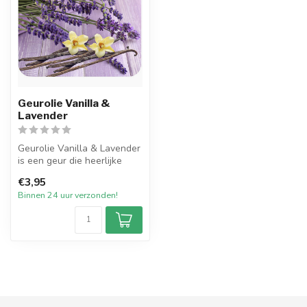
Geurolie Vanilla &
Lavender
Geurolie Vanilla & Lavender
is een geur die heerlijke
lavendel combineert met
€3,95
de...
Binnen 24 uur verzonden!