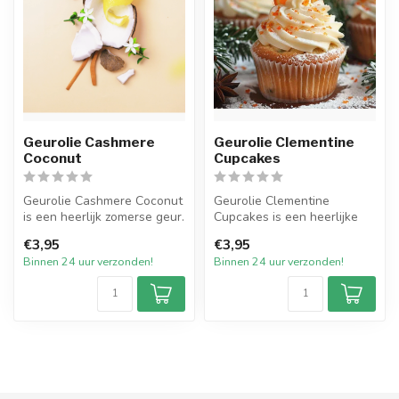
Geurolie Cashmere
Geurolie Clementine
Coconut
Cupcakes
Geurolie Cashmere Coconut
Geurolie Clementine
is een heerlijk zomerse geur.
Cupcakes is een heerlijke
Een dromerige, zonnige ...
herkenbare geur van vers
€3,95
€3,95
gemaakte ...
Binnen 24 uur verzonden!
Binnen 24 uur verzonden!