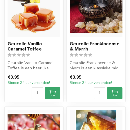
Geurolie Vanilla
Geurolie Frankincense
Caramel Toffee
& Myrrh
Geurolie Vanilla Caramel
Geurolie Frankincense &
Toffee is een heerlijke
Myrrh is een klassieke mix
herkenbare geur van warme
van wierook en mirre, met
€3,95
€3,95
karam...
ber...
Binnen 24 uur verzonden!
Binnen 24 uur verzonden!