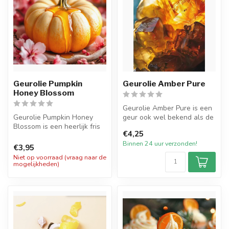
Geurolie Pumpkin
Geurolie Amber Pure
Honey Blossom
Geurolie Amber Pure is een
Geurolie Pumpkin Honey
geur ook wel bekend als de
Blossom is een heerlijk fris
authentieke ambergeur.
€4,25
zoetig en kruidige geur van
Dez...
Binnen 24 uur verzonden!
...
€3,95
Niet op voorraad (vraag naar de
mogelijkheden)