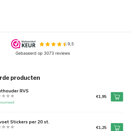
rde producten
nthouder RVS
€1,95
voorraad
voet Stickers per 20 st.
€1,25