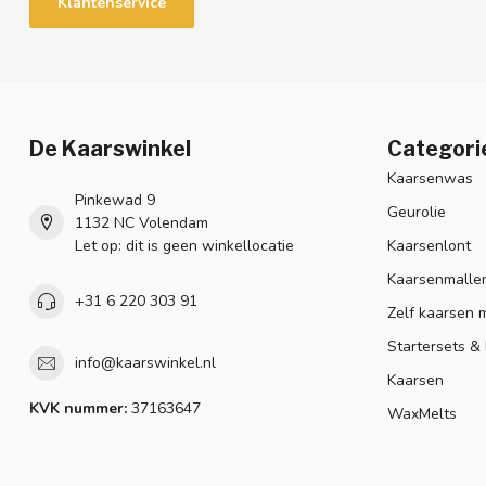
Klantenservice
De Kaarswinkel
Categori
Kaarsenwas
Pinkewad 9
Geurolie
1132 NC Volendam
Let op: dit is geen winkellocatie
Kaarsenlont
Kaarsenmalle
+31 6 220 303 91
Zelf kaarsen 
Startersets &
info@kaarswinkel.nl
Kaarsen
KVK nummer:
37163647
WaxMelts