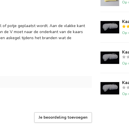
Op 
Kaa
al of potje geplaatst wordt. Aan de vlakke kant
an de V moet naar de onderkant van de kaars
Op 
een askegel tijdens het branden wat de
Kaa
Op 
Kaa
Op 
Je beoordeling toevoegen