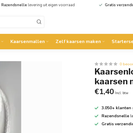
Razendsnelle
levering uit eigen voorraad
Gratis verzend
Kaarsenmallen
Zelf kaarsen maken
Starters
0 beoo
Kaarsenlo
kaarsen
€1,40
Incl. btw
3.050+ klanten
Razendsnelle
l
Gratis verzend