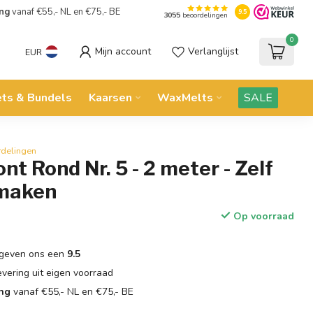
ing
vanaf €55,- NL en €75,- BE
9.5
3055
beoordelingen
0
Mijn account
Verlanglijst
EUR
ets & Bundels
Kaarsen
WaxMelts
SALE
rdelingen
nt Rond Nr. 5 - 2 meter - Zelf
 maken
Op voorraad
geven ons een
9.5
evering uit eigen voorraad
ing
vanaf €55,- NL en €75,- BE