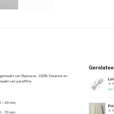
Gerelatee
en gemaakt van Bijenwas, 100% Stearine en
Lo
aakt van paraffine.
Op 
0 – 40 mm;
Pit
 - 70 mm.