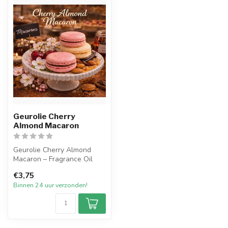
Geurolie Cherry
Almond Macaron
Geurolie Cherry Almond
Macaron – Fragrance Oil
€3,75
Cherry Almond Macaron is
Binnen 24 uur verzonden!
een w...