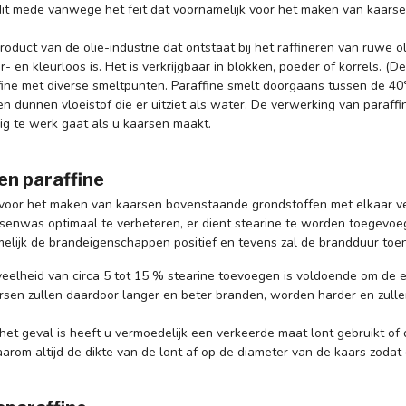
it mede vanwege het feit dat voornamelijk voor het maken van kaarse
product van de olie-industrie dat ontstaat bij het raffineren van ruwe o
 en kleurloos is. Het is verkrijgbaar in blokken, poeder of korrels. (D
fine met diverse smeltpunten. Paraffine smelt doorgaans tussen de 40
n dunnen vloeistof die er uitziet als water. De verwerking van paraffi
ig te werk gaat als u kaarsen maakt.
en paraffine
oor het maken van kaarsen bovenstaande grondstoffen met elkaar v
rsenwas optimaal te verbeteren, er dient stearine te worden toegevoe
elijk de brandeigenschappen positief en tevens zal de brandduur to
veelheid van circa 5 tot 15 % stearine toevoegen is voldoende om de 
sen zullen daardoor langer en beter branden, worden harder en zull
 het geval is heeft u vermoedelijk een verkeerde maat lont gebruikt of
rom altijd de dikte van de lont af op de diameter van de kaars zodat 