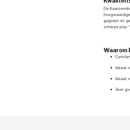
Kwaliteit
De Kaarswinke
hoogwaardige 
gegoten en ge
scherpe prijs.
Waarom k
Constan
Ideaal 
Ideaal 
Zeer goe