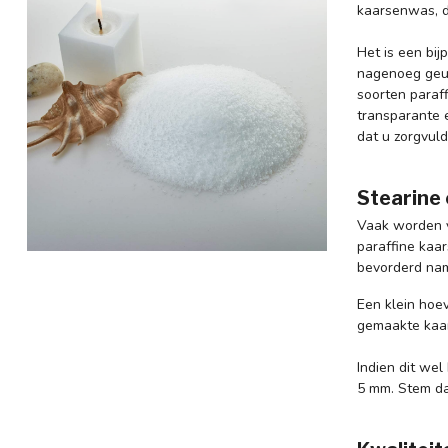
kaarsenwas, d
Het is een bij
nagenoeg geur-
soorten paraf
transparante e
dat u zorgvuld
Stearine 
Vaak worden v
paraffine kaa
bevorderd nam
Een klein hoe
gemaakte kaar
Indien dit wel
5 mm. Stem daa