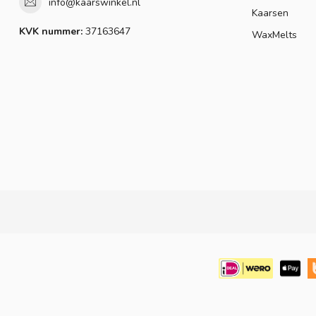
info@kaarswinkel.nl
Kaarsen
KVK nummer:
37163647
WaxMelts