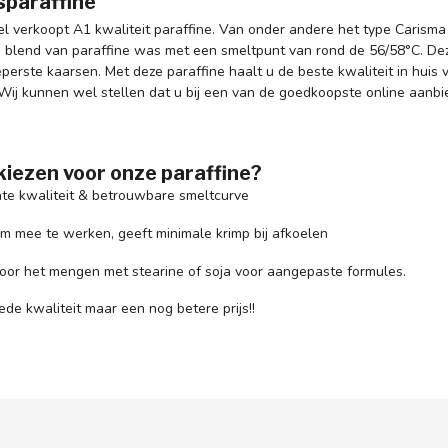
sparaffine
l verkoopt A1 kwaliteit paraffine. Van onder andere het type Carism
blend van paraffine was met een smeltpunt van rond de 56/58°C. Dez
perste kaarsen. Met deze paraffine haalt u de beste kwaliteit in hui
 Wij kunnen wel stellen dat u bij een van de goedkoopste online aanbi
iezen voor onze paraffine?
te kwaliteit & betrouwbare smeltcurve
om mee te werken, geeft minimale krimp bij afkoelen
voor het mengen met stearine of soja voor aangepaste formules.
de kwaliteit maar een nog betere prijs!!