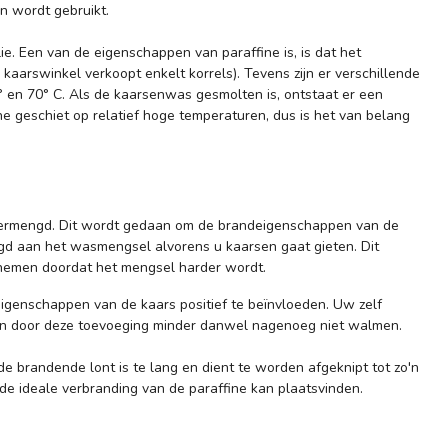
n wordt gebruikt.
lie. Een van de eigenschappen van paraffine is, is dat het
e kaarswinkel verkoopt enkelt korrels). Tevens zijn er verschillende
° en 70° C. Als de kaarsenwas gesmolten is, ontstaat er een
ne geschiet op relatief hoge temperaturen, dus is het van belang
ermengd. Dit wordt gedaan om de brandeigenschappen van de
gd aan het wasmengsel alvorens u kaarsen gaat gieten. Dit
enemen doordat het mengsel harder wordt.
eigenschappen van de kaars positief te beïnvloeden. Uw zelf
en door deze toevoeging minder danwel nagenoeg niet walmen.
 de brandende lont is te lang en dient te worden afgeknipt tot zo'n
de ideale verbranding van de paraffine kan plaatsvinden.