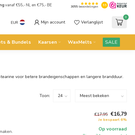
ing
vanaf €55,- NL en €75,- BE
9.5
3055
beoordelingen
0
Mijn account
Verlanglijst
EUR
ets & Bundels
Kaarsen
WaxMelts
SALE
stearine voor betere brandeigenschappen en langere brandduur.
Toon:
€16,79
€17,95
Je bespaart 6%
Op voorraad
 maken.