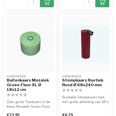
HANDMADE
HANDMADE
Buitenkaars Mozaïek
Stompkaars Rustiek
Groen-Fluor XL Ø
Rood Ø 68x240 mm
18x12 cm
Rustieke Stompkaars met
Zeer grote Tuinkaars in de
een grote afmeting van 68 x
kleur Mozaïek Groen-Fluor.
240 mm in de basiskleur
Deze mooie grote kaars is ...
Rood...
€23,95
€6,29