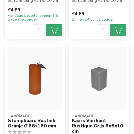
een afmeting van Ø 10 cm
een afmeting van Ø 10 cm
in de kleur wit. De kaars
in de kleur Grijs. De kaars
€4,89
heef...
he...
€4,89
Vandaag besteld, binnen 1-5
dagen verzonden!
Binnen 24 uur verzonden!
HANDMADE
HANDMADE
Stompkaars Rustiek
Kaars Vierkant
Oranje Ø 68x160 mm
Rustique Grijs 6x6x10
cm