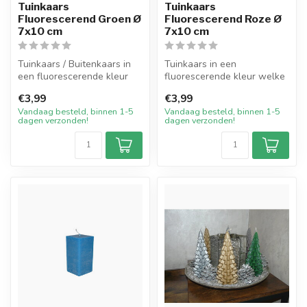
Tuinkaars
Tuinkaars
Fluorescerend Groen Ø
Fluorescerend Roze Ø
7x10 cm
7x10 cm
Tuinkaars / Buitenkaars in
Tuinkaars in een
een fluorescerende kleur
fluorescerende kleur welke
welke geheel is gekleurd.
door en door is gekleurd.
€3,99
€3,99
De...
Deze kaars...
Vandaag besteld, binnen 1-5
Vandaag besteld, binnen 1-5
dagen verzonden!
dagen verzonden!