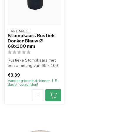
HANDMADE
Stompkaars Rustiek
Donker Blauw Ø
68x100 mm
Rustieke Stompkaars met
een afmeting van 68 x 100
mm in de kleur Donker
€3,39
Blauw. D...
Vandaag besteld, binnen 1-5
dagen verzonden!