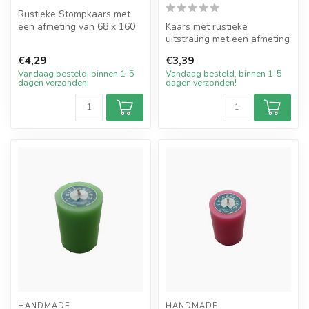
Rustieke Stompkaars met
een afmeting van 68 x 160
Kaars met rustieke
mm in de mooie kleur
uitstraling met een afmeting
Oranje. D...
van 6 bij 6 cm breed en 10
€4,29
€3,39
cm ho...
Vandaag besteld, binnen 1-5
Vandaag besteld, binnen 1-5
dagen verzonden!
dagen verzonden!
HANDMADE
HANDMADE