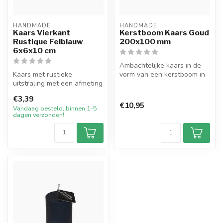
HANDMADE
HANDMADE
Kaars Vierkant
Kerstboom Kaars Goud
Rustique Felblauw
200x100 mm
6x6x10 cm
Ambachtelijke kaars in de
Kaars met rustieke
vorm van een kerstboom in
uitstraling met een afmeting
de kleur Goud. De kaars
van 6 bij 6 cm breed en 10
heef...
€3,39
cm ho...
€10,95
Vandaag besteld, binnen 1-5
dagen verzonden!