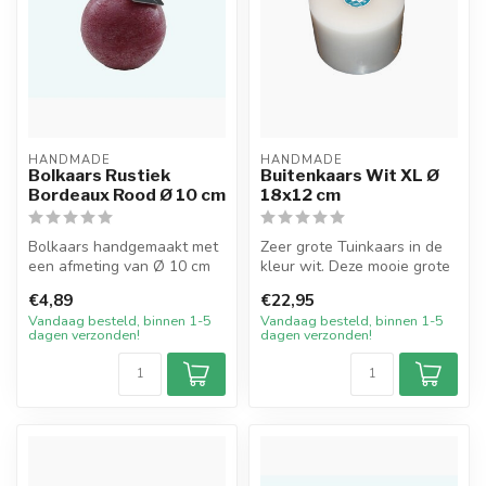
HANDMADE
HANDMADE
Bolkaars Rustiek
Buitenkaars Wit XL Ø
Bordeaux Rood Ø 10 cm
18x12 cm
Bolkaars handgemaakt met
Zeer grote Tuinkaars in de
een afmeting van Ø 10 cm
kleur wit. Deze mooie grote
in de kleur Bordeaux Rood.
kaars is enkel geschikt o...
€4,89
€22,95
De ...
Vandaag besteld, binnen 1-5
Vandaag besteld, binnen 1-5
dagen verzonden!
dagen verzonden!