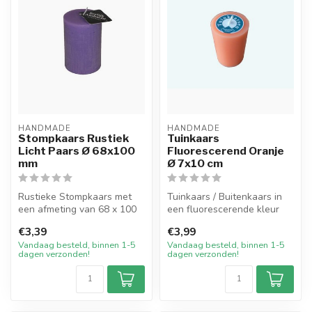
HANDMADE
HANDMADE
Stompkaars Rustiek
Tuinkaars
Licht Paars Ø 68x100
Fluorescerend Oranje
mm
Ø 7x10 cm
Rustieke Stompkaars met
Tuinkaars / Buitenkaars in
een afmeting van 68 x 100
een fluorescerende kleur
mm in de kleur Licht Paars.
Oranje welke geheel is
€3,39
€3,99
De...
gekle...
Vandaag besteld, binnen 1-5
Vandaag besteld, binnen 1-5
dagen verzonden!
dagen verzonden!