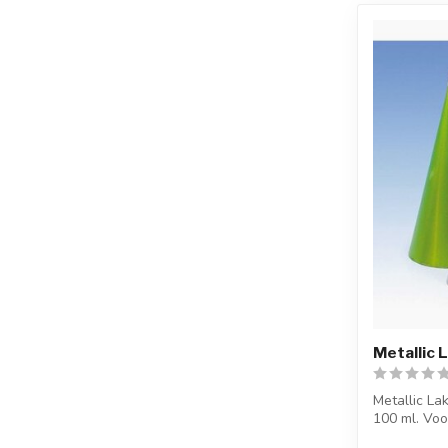
Metallic L
Metallic La
100 ml. Voo
beschilder...