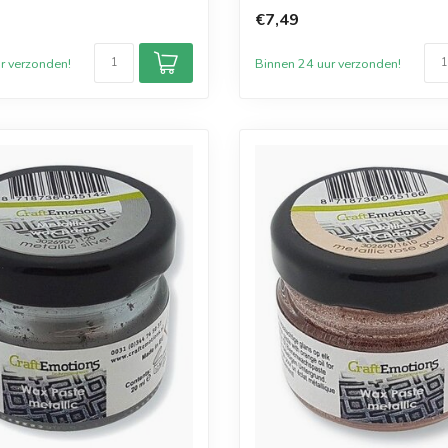
kaarse...
€7,49
r verzonden!
Binnen 24 uur verzonden!