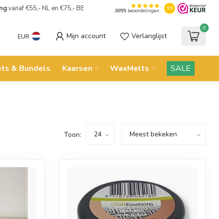
ing
vanaf €55,- NL en €75,- BE
9.5
3055
beoordelingen
0
Mijn account
Verlanglijst
EUR
ets & Bundels
Kaarsen
WaxMelts
SALE
Toon: