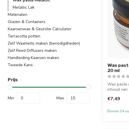
Wax paste Metallic
Metallic Lak
Materialen
Glazen & Containers
Kaarsenwas & Geurolie Calculator
Terracotta potten
Zelf Waxmelts maken (benodigdheden)
Zelf Reed Diffusers maken
Handleiding Kaarsen maken
Tweede Kans
Wax paste
20 ml
Prijs
Wax paste 
inhoud van 
kaarse...
Min
Max
€7,49
Binnen 24 uu