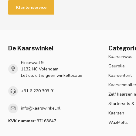
Klantenservice
De Kaarswinkel
Categori
Kaarsenwas
Pinkewad 9
Geurolie
1132 NC Volendam
Let op: dit is geen winkellocatie
Kaarsenlont
Kaarsenmalle
+31 6 220 303 91
Zelf kaarsen 
Startersets &
info@kaarswinkel.nl
Kaarsen
KVK nummer:
37163647
WaxMelts