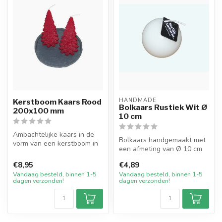
HANDMADE
Kerstboom Kaars Rood
Bolkaars Rustiek Wit Ø
200x100 mm
10 cm
Ambachtelijke kaars in de
Bolkaars handgemaakt met
vorm van een kerstboom in
een afmeting van Ø 10 cm
de kleur Rood. De kaars
in de kleur wit. De kaars
heef...
€8,95
€4,89
heef...
Vandaag besteld, binnen 1-5
Vandaag besteld, binnen 1-5
dagen verzonden!
dagen verzonden!