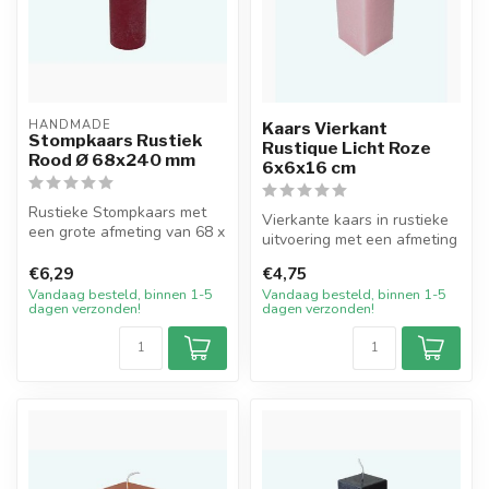
HANDMADE
Kaars Vierkant
Stompkaars Rustiek
Rustique Licht Roze
Rood Ø 68x240 mm
6x6x16 cm
Rustieke Stompkaars met
Vierkante kaars in rustieke
een grote afmeting van 68 x
uitvoering met een afmeting
240 mm in de basiskleur
van 6 bij 6 cm breed en ...
Rood...
€6,29
€4,75
Vandaag besteld, binnen 1-5
Vandaag besteld, binnen 1-5
dagen verzonden!
dagen verzonden!