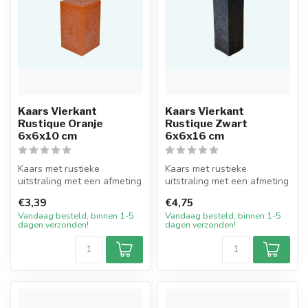
Kaars Vierkant
Kaars Vierkant
Rustique Oranje
Rustique Zwart
6x6x10 cm
6x6x16 cm
Kaars met rustieke
Kaars met rustieke
uitstraling met een afmeting
uitstraling met een afmeting
van 6 bij 6 cm breed en 10
van 6 bij 6 cm breed en 16
€3,39
€4,75
cm ho...
cm ho...
Vandaag besteld, binnen 1-5
Vandaag besteld, binnen 1-5
dagen verzonden!
dagen verzonden!