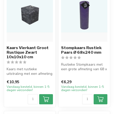
Kaars Vierkant Groot
Stompkaars Rustiek
Rustique Zwart
Paars Ø 68x240 mm
10x10x10 cm
Rustieke Stompkaars met
Kaars met rustieke
een grote afmeting van 68 x
uitstraling met een afmeting
240 mm in de basiskleur
van 10 bij 10 cm breed en
Paar...
€10,95
€6,29
10 cm ...
Vandaag besteld, binnen 1-5
Vandaag besteld, binnen 1-5
dagen verzonden!
dagen verzonden!