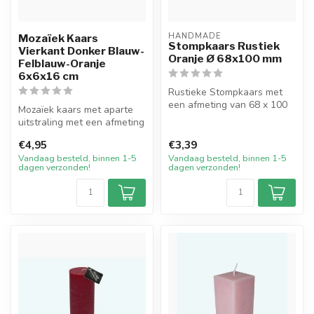
HANDMADE
Mozaïek Kaars
Stompkaars Rustiek
Vierkant Donker Blauw-
Oranje Ø 68x100 mm
Felblauw-Oranje
6x6x16 cm
Rustieke Stompkaars met
een afmeting van 68 x 100
Mozaïek kaars met aparte
mm in de kleur Oranje. Deze
uitstraling met een afmeting
ha...
van 6x6x16 cm in de
€4,95
€3,39
kleure...
Vandaag besteld, binnen 1-5
Vandaag besteld, binnen 1-5
dagen verzonden!
dagen verzonden!