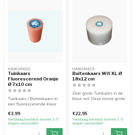
HANDMADE
HANDMADE
Tuinkaars
Buitenkaars Wit XL Ø
Fluorescerend Oranje
18x12 cm
Ø 7x10 cm
Zeer grote Tuinkaars in de
Tuinkaars / Buitenkaars in
kleur wit. Deze mooie grote
een fluorescerende kleur
kaars is enkel geschikt o...
Oranje welke geheel is
€3,99
€22,95
gekle...
Vandaag besteld, binnen 1-5
Vandaag besteld, binnen 1-5
dagen verzonden!
dagen verzonden!