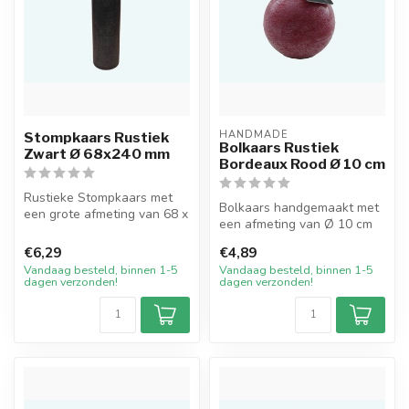
HANDMADE
Stompkaars Rustiek
Bolkaars Rustiek
Zwart Ø 68x240 mm
Bordeaux Rood Ø 10 cm
Rustieke Stompkaars met
Bolkaars handgemaakt met
een grote afmeting van 68 x
een afmeting van Ø 10 cm
240 mm in de kleur Zwart.
in de kleur Bordeaux Rood.
De...
€6,29
€4,89
De ...
Vandaag besteld, binnen 1-5
Vandaag besteld, binnen 1-5
dagen verzonden!
dagen verzonden!