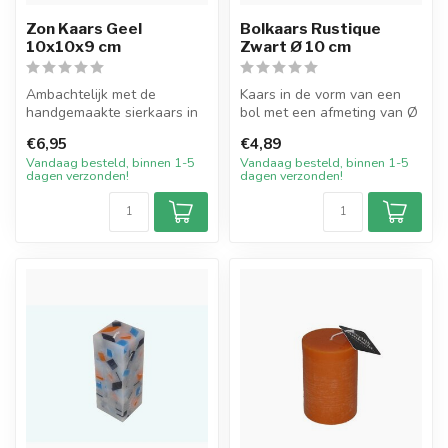
Zon Kaars Geel
Bolkaars Rustique
10x10x9 cm
Zwart Ø 10 cm
Ambachtelijk met de
Kaars in de vorm van een
handgemaakte sierkaars in
bol met een afmeting van Ø
de vorm van de Zon in de
10 cm in de kleur zwart.
€6,95
€4,89
kleur gee...
Hee...
Vandaag besteld, binnen 1-5
Vandaag besteld, binnen 1-5
dagen verzonden!
dagen verzonden!