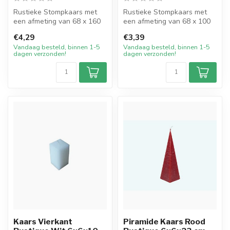
Rustieke Stompkaars met
Rustieke Stompkaars met
een afmeting van 68 x 160
een afmeting van 68 x 100
mm in de kleur Bordeaux
mm in de kleur Bordeaux
€4,29
€3,39
Rood. ...
Rood. ...
Vandaag besteld, binnen 1-5
Vandaag besteld, binnen 1-5
dagen verzonden!
dagen verzonden!
Kaars Vierkant
Piramide Kaars Rood