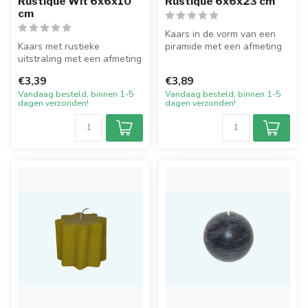
Rustique Wit 6x6x10
Rustique 6x6x23 cm
cm
Kaars in de vorm van een
Kaars met rustieke
piramide met een afmeting
uitstraling met een afmeting
van 6x6x23 cm.
van 6 bij 6 cm breed en 10
Ambachtelijk m...
€3,39
€3,89
cm ho...
Vandaag besteld, binnen 1-5
Vandaag besteld, binnen 1-5
dagen verzonden!
dagen verzonden!