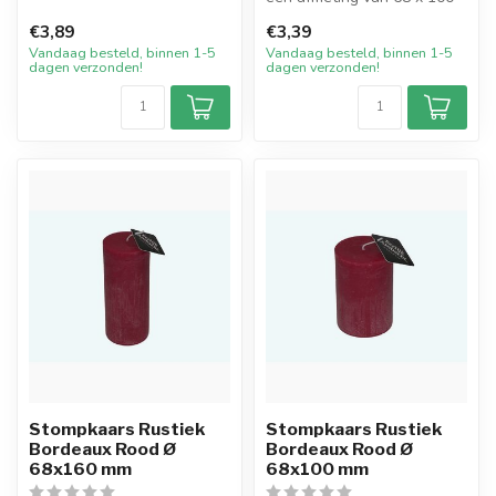
Ambachtelijk m...
mm in de kleur Licht Paars.
€3,89
€3,39
De...
Vandaag besteld, binnen 1-5
Vandaag besteld, binnen 1-5
dagen verzonden!
dagen verzonden!
Stompkaars Rustiek
Stompkaars Rustiek
Bordeaux Rood Ø
Bordeaux Rood Ø
68x160 mm
68x100 mm