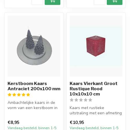
Kerstboom Kaars
Kaars Vierkant Groot
Antraciet 200x100 mm
Rustique Rood
10x10x10 cm
Ambachtelijke kaars in de
vorm van een kerstboom in
Kaars met rustieke
de kleur Antraciet. De
uitstraling met een afmeting
kaars...
van 10 bij 10 cm breed en
€8,95
€10,95
10 cm ...
Vandaag besteld, binnen 1-5
Vandaag besteld, binnen 1-5